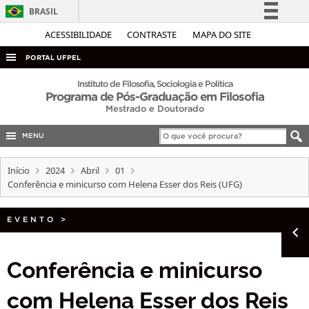
BRASIL
Simplifique!
ACESSIBILIDADE
CONTRASTE
MAPA DO SITE
Comunica BR
PORTAL UFPEL
Participe
ACESSO À INFORMAÇÃO
Instituto de Filosofia, Sociologia e Política
Programa de Pós-Graduação em Filosofia
Acesso à informação
AUDITORIA
Mestrado e Doutorado
Legislação
COBALTO
Canais
MENU
CONCURSOS
Início
2024
Abril
01
EDITAIS
Conferência e minicurso com Helena Esser dos Reis (UFG)
INTERNACIONAL
EVENTO
>
OUVIDORIA
PORTARIAS
Conferência e minicurso
TELEFONES
com Helena Esser dos Reis