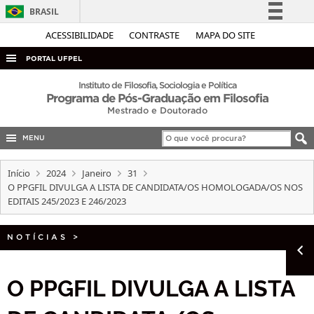
BRASIL
Simplifique!
ACESSIBILIDADE
CONTRASTE
MAPA DO SITE
Comunica BR
PORTAL UFPEL
Participe
ACESSO À INFORMAÇÃO
Instituto de Filosofia, Sociologia e Política
Programa de Pós-Graduação em Filosofia
Acesso à informação
AUDITORIA
Mestrado e Doutorado
Legislação
COBALTO
Canais
MENU
CONCURSOS
Início
2024
Janeiro
31
EDITAIS
O PPGFIL DIVULGA A LISTA DE CANDIDATA/OS HOMOLOGADA/OS NOS
EDITAIS 245/2023 E 246/2023
INTERNACIONAL
OUVIDORIA
NOTÍCIAS
>
PORTARIAS
TELEFONES
O PPGFIL DIVULGA A LISTA