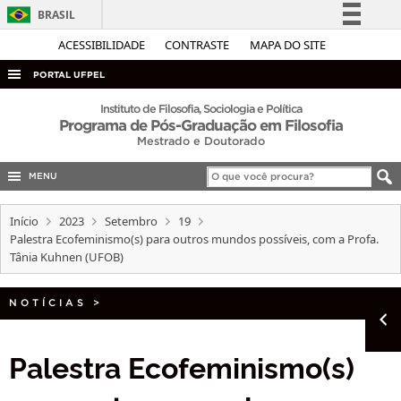
BRASIL
Simplifique!
ACESSIBILIDADE
CONTRASTE
MAPA DO SITE
Comunica BR
PORTAL UFPEL
Participe
ACESSO À INFORMAÇÃO
Instituto de Filosofia, Sociologia e Política
Programa de Pós-Graduação em Filosofia
Acesso à informação
AUDITORIA
Mestrado e Doutorado
Legislação
COBALTO
Canais
MENU
CONCURSOS
Início
2023
Setembro
19
EDITAIS
Palestra Ecofeminismo(s) para outros mundos possíveis, com a Profa.
Tânia Kuhnen (UFOB)
INTERNACIONAL
OUVIDORIA
NOTÍCIAS
>
PORTARIAS
TELEFONES
Palestra Ecofeminismo(s)