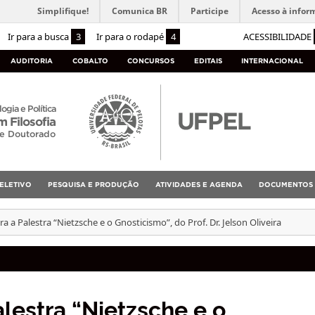
Simplifique!
Comunica BR
Participe
Acesso à infor
Ir para a busca
3
Ir para o rodapé
4
ACESSIBILIDADE
AUDITORIA
COBALTO
CONCURSOS
EDITAIS
INTERNACIONAL
logia e Política
 Filosofia
 e Doutorado
ELETIVO
PESQUISA E PRODUÇÃO
ATIVIDADES E AGENDA
DOCUMENTOS
a a Palestra “Nietzsche e o Gnosticismo”, do Prof. Dr. Jelson Oliveira
alestra “Nietzsche e o