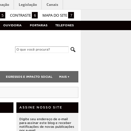
mação
Legislação
Canais
5
CONTRASTE
6
MAPA DO SITE
7
OUVIDORIA
PORTARIAS
TELEFONES
EGRESSOS E IMPACTO SOCIAL
MAIS +
ASSINE NOSSO SITE
Digite seu endereço de e-mail
para assinar este blog e receber
notificações de novas publicações
por e-mail.