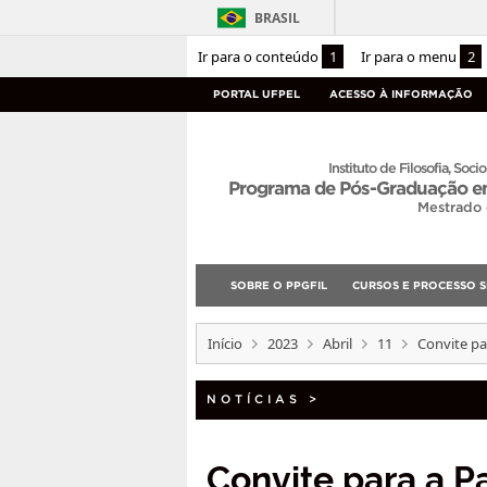
BRASIL
Ir para o conteúdo
1
Ir para o menu
2
PORTAL UFPEL
ACESSO À INFORMAÇÃO
Instituto de Filosofia, Socio
Programa de Pós-Graduação em
Mestrado
SOBRE O PPGFIL
CURSOS E PROCESSO S
Início
2023
Abril
11
Convite par
NOTÍCIAS
>
Convite para a P