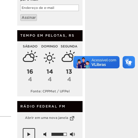
Endereço
de
e-
Assinar
mail
TEMPO EM PELOTAS, RS
SÁBADO
DOMINGO
SEGUNDA
16
14
13
4
4
4
Fonte: CPPMet / UFPel
RÁDIO FEDERAL FM
Abrir em uma nova janela