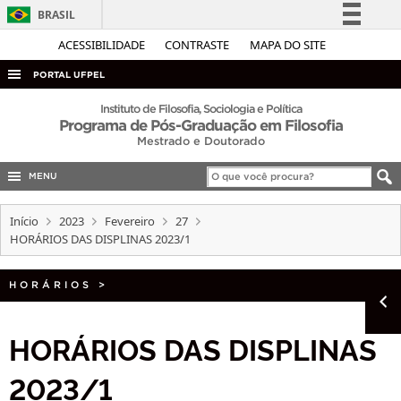
BRASIL
Simplifique!
ACESSIBILIDADE
CONTRASTE
MAPA DO SITE
Comunica BR
PORTAL UFPEL
Participe
ACESSO À INFORMAÇÃO
Instituto de Filosofia, Sociologia e Política
Programa de Pós-Graduação em Filosofia
Acesso à informação
AUDITORIA
Mestrado e Doutorado
Legislação
COBALTO
Canais
MENU
CONCURSOS
Início
2023
Fevereiro
27
EDITAIS
HORÁRIOS DAS DISPLINAS 2023/1
INTERNACIONAL
HORÁRIOS
>
OUVIDORIA
PORTARIAS
HORÁRIOS DAS DISPLINAS
TELEFONES
2023/1