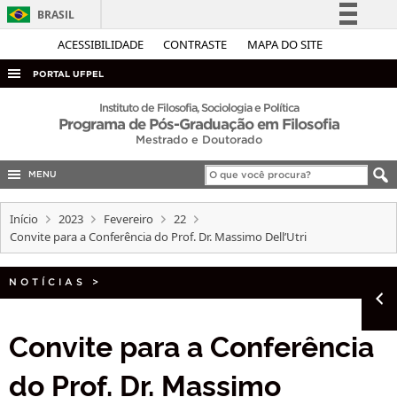
BRASIL
Simplifique!
ACESSIBILIDADE
CONTRASTE
MAPA DO SITE
Comunica BR
PORTAL UFPEL
Participe
ACESSO À INFORMAÇÃO
Instituto de Filosofia, Sociologia e Política
Programa de Pós-Graduação em Filosofia
Acesso à informação
AUDITORIA
Mestrado e Doutorado
Legislação
COBALTO
Canais
MENU
CONCURSOS
Início
2023
Fevereiro
22
EDITAIS
Convite para a Conferência do Prof. Dr. Massimo Dell’Utri
INTERNACIONAL
NOTÍCIAS
>
OUVIDORIA
PORTARIAS
Convite para a Conferência
TELEFONES
do Prof. Dr. Massimo