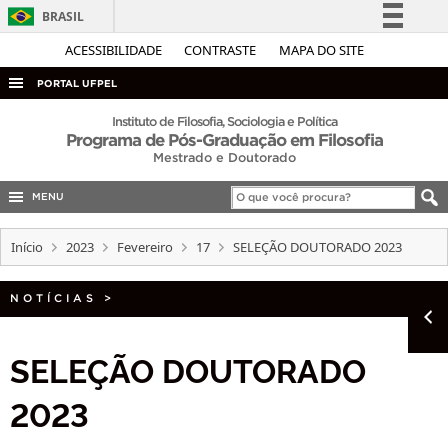
BRASIL
Simplifique!
ACESSIBILIDADE
CONTRASTE
MAPA DO SITE
Comunica BR
PORTAL UFPEL
Participe
ACESSO À INFORMAÇÃO
Instituto de Filosofia, Sociologia e Política
Programa de Pós-Graduação em Filosofia
Acesso à informação
AUDITORIA
Mestrado e Doutorado
Legislação
COBALTO
Canais
MENU
CONCURSOS
Início
2023
Fevereiro
17
SELEÇÃO DOUTORADO 2023
EDITAIS
INTERNACIONAL
NOTÍCIAS
>
OUVIDORIA
SELEÇÃO DOUTORADO
PORTARIAS
TELEFONES
2023