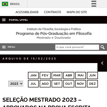
BRASIL
Simplifique!
ACESSIBILIDADE
CONTRASTE
MAPA DO SITE
Comunica BR
PORTAL UFPEL
Participe
ACESSO À INFORMAÇÃO
Instituto de Filosofia, Sociologia e Política
Programa de Pós-Graduação em Filosofia
Acesso à informação
AUDITORIA
Mestrado e Doutorado
Legislação
COBALTO
Canais
MENU
CONCURSOS
ARQUIVO DE 15/02/2023
EDITAIS
INTERNACIONAL
JAN
FEV
MAR
ABR
MAI
JUN
OUVIDORIA
JUL
AGO
SET
OUT
NOV
DEZ
PORTARIAS
TELEFONES
SELEÇÃO MESTRADO 2023 –