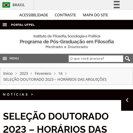
BRASIL
Simplifique!
ACESSIBILIDADE
CONTRASTE
MAPA DO SITE
Comunica BR
PORTAL UFPEL
Participe
ACESSO À INFORMAÇÃO
Instituto de Filosofia, Sociologia e Política
Programa de Pós-Graduação em Filosofia
Acesso à informação
AUDITORIA
Mestrado e Doutorado
Legislação
COBALTO
Canais
MENU
CONCURSOS
Início
2023
Fevereiro
14
EDITAIS
SELEÇÃO DOUTORADO 2023 – HORÁRIOS DAS ARGUIÇÕES
INTERNACIONAL
NOTÍCIAS
>
OUVIDORIA
PORTARIAS
SELEÇÃO DOUTORADO
TELEFONES
2023 – HORÁRIOS DAS