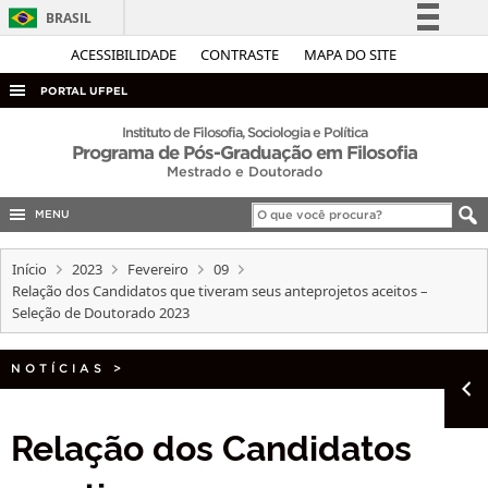
BRASIL
Simplifique!
ACESSIBILIDADE
CONTRASTE
MAPA DO SITE
Comunica BR
PORTAL UFPEL
Participe
ACESSO À INFORMAÇÃO
Instituto de Filosofia, Sociologia e Política
Programa de Pós-Graduação em Filosofia
Acesso à informação
AUDITORIA
Mestrado e Doutorado
Legislação
COBALTO
Canais
MENU
CONCURSOS
Início
2023
Fevereiro
09
EDITAIS
Relação dos Candidatos que tiveram seus anteprojetos aceitos –
Seleção de Doutorado 2023
INTERNACIONAL
OUVIDORIA
NOTÍCIAS
>
PORTARIAS
TELEFONES
Relação dos Candidatos