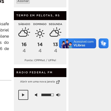
os
Assinar
mail
TEMPO EM PELOTAS, RS
safe
SÁBADO
DOMINGO
SEGUNDA
briel
ilene
es do
16
14
13
06 de
4
4
4
Fonte: CPPMet / UFPel
RÁDIO FEDERAL FM
Abrir em uma nova janela