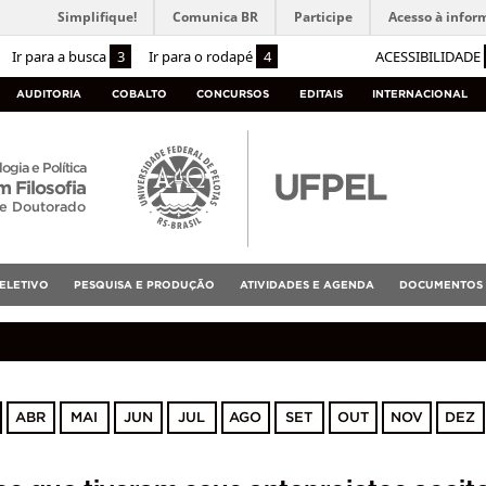
Simplifique!
Comunica BR
Participe
Acesso à infor
Ir para a busca
3
Ir para o rodapé
4
ACESSIBILIDADE
AUDITORIA
COBALTO
CONCURSOS
EDITAIS
INTERNACIONAL
logia e Política
 Filosofia
 e Doutorado
ELETIVO
PESQUISA E PRODUÇÃO
ATIVIDADES E AGENDA
DOCUMENTOS
ABR
MAI
JUN
JUL
AGO
SET
OUT
NOV
DEZ