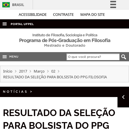
BRASIL
Simplifique!
ACESSIBILIDADE
CONTRASTE
MAPA DO SITE
Comunica BR
PORTAL UFPEL
Participe
ACESSO À INFORMAÇÃO
Instituto de Filosofia, Sociologia e Política
Programa de Pós-Graduação em Filosofia
Acesso à informação
AUDITORIA
Mestrado e Doutorado
Legislação
COBALTO
Canais
MENU
CONCURSOS
Início
2017
Março
02
EDITAIS
RESULTADO DA SELEÇÃO PARA BOLSISTA DO PPG FILOSOFIA
INTERNACIONAL
NOTÍCIAS
>
OUVIDORIA
PORTARIAS
RESULTADO DA SELEÇÃO
TELEFONES
PARA BOLSISTA DO PPG