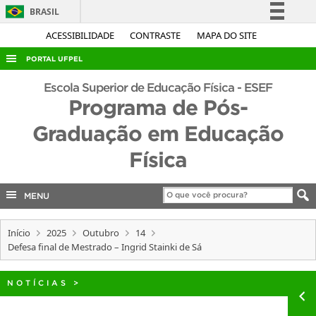
BRASIL
Simplifique!
ACESSIBILIDADE
CONTRASTE
MAPA DO SITE
Comunica BR
PORTAL UFPEL
Participe
ACESSO À INFORMAÇÃO
Escola Superior de Educação Física - ESEF
Acesso à informação
Programa de Pós-
AUDITORIA
Legislação
Graduação em Educação
COBALTO
Canais
Física
CONCURSOS
EDITAIS
MENU
INTERNACIONAL
OUVIDORIA
Início
2025
Outubro
14
Defesa final de Mestrado – Ingrid Stainki de Sá
PORTARIAS
TELEFONES
NOTÍCIAS
>