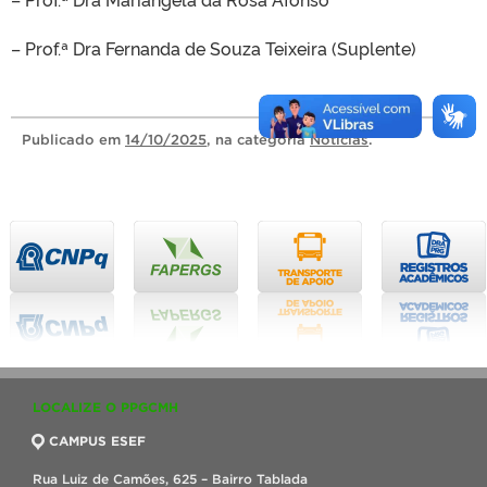
– Prof.ª Dra Fernanda de Souza Teixeira (Suplente)
Publicado
em
14/10/2025
, na categoria
Notícias
.
LOCALIZE O PPGCMH
CAMPUS ESEF
Rua Luiz de Camões, 625 – Bairro Tablada