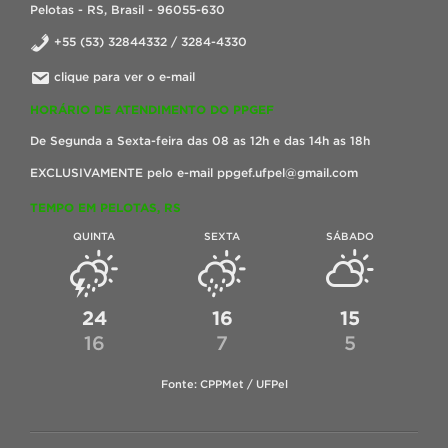
Pelotas - RS, Brasil - 96055-630
+55 (53) 32844332 / 3284-4330
clique para ver o e-mail
HORÁRIO DE ATENDIMENTO DO PPGEF
De Segunda a Sexta-feira das 08 as 12h e das 14h as 18h
EXCLUSIVAMENTE pelo e-mail ppgef.ufpel@gmail.com
TEMPO EM PELOTAS, RS
QUINTA
SEXTA
SÁBADO
24
16
15
16
7
5
Fonte: CPPMet / UFPel