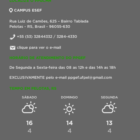
LOCALIZE O PPGCMH
CAMPUS ESEF
Rua Luiz de Camões, 625 – Bairro Tablada
Pelotas - RS, Brasil - 96055-630
+55 (53) 32844332 / 3284-4330
clique para ver o e-mail
HORÁRIO DE ATENDIMENTO DO PPGEF
De Segunda a Sexta-feira das 08 as 12h e das 14h as 18h
EXCLUSIVAMENTE pelo e-mail ppgef.ufpel@gmail.com
TEMPO EM PELOTAS, RS
SÁBADO
DOMINGO
SEGUNDA
16
14
13
4
4
4