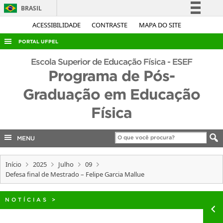
BRASIL
Simplifique!
ACESSIBILIDADE
CONTRASTE
MAPA DO SITE
Comunica BR
PORTAL UFPEL
Participe
ACESSO À INFORMAÇÃO
Escola Superior de Educação Física - ESEF
Acesso à informação
Programa de Pós-
AUDITORIA
Legislação
Graduação em Educação
COBALTO
Canais
Física
CONCURSOS
EDITAIS
MENU
INTERNACIONAL
OUVIDORIA
Início
2025
Julho
09
Defesa final de Mestrado – Felipe Garcia Mallue
PORTARIAS
TELEFONES
NOTÍCIAS
>