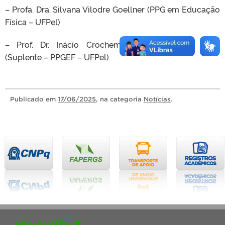
– Profa. Dra. Silvana Vilodre Goellner (PPG em Educação
Física – UFPel)
– Prof. Dr. Inácio Crochemore Mohnsam da Silva
(Suplente – PPGEF – UFPel)
Publicado
em
17/06/2025
, na categoria
Notícias
.
LOCALIZE O PPGCMH