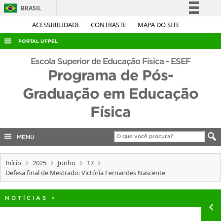
BRASIL
Simplifique!
ACESSIBILIDADE
CONTRASTE
MAPA DO SITE
Comunica BR
PORTAL UFPEL
Participe
ACESSO À INFORMAÇÃO
Escola Superior de Educação Física - ESEF
Acesso à informação
Programa de Pós-
AUDITORIA
Legislação
Graduação em Educação
COBALTO
Canais
Física
CONCURSOS
EDITAIS
MENU
INTERNACIONAL
OUVIDORIA
Início
2025
Junho
17
Defesa final de Mestrado: Victória Fernandes Nascente
PORTARIAS
TELEFONES
NOTÍCIAS
>