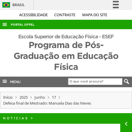
BRASIL
Simplifique!
ACESSIBILIDADE
CONTRASTE
MAPA DO SITE
Comunica BR
PORTAL UFPEL
Participe
ACESSO À INFORMAÇÃO
Escola Superior de Educação Física - ESEF
Acesso à informação
Programa de Pós-
AUDITORIA
Legislação
Graduação em Educação
COBALTO
Canais
Física
CONCURSOS
EDITAIS
MENU
INTERNACIONAL
OUVIDORIA
Início
2025
Junho
17
Defesa final de Mestrado: Manuela Dias das Neves
PORTARIAS
TELEFONES
NOTÍCIAS
>