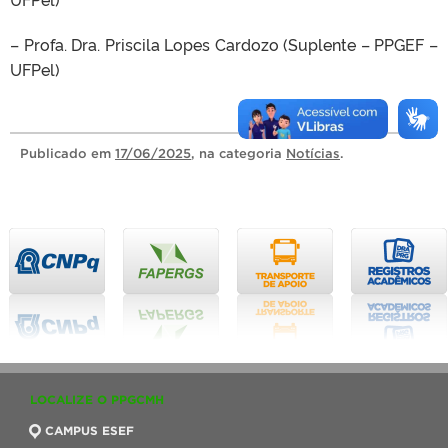
– Profa. Dra. Priscila Lopes Cardozo (Suplente – PPGEF –
UFPel)
Publicado
em
17/06/2025
, na categoria
Notícias
.
LOCALIZE O PPGCMH
CAMPUS ESEF