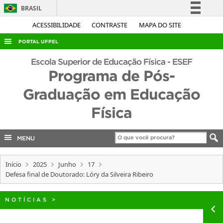
BRASIL
Simplifique!
ACESSIBILIDADE
CONTRASTE
MAPA DO SITE
Comunica BR
PORTAL UFPEL
Participe
ACESSO À INFORMAÇÃO
Escola Superior de Educação Física - ESEF
Acesso à informação
Programa de Pós-
AUDITORIA
Legislação
Graduação em Educação
COBALTO
Canais
Física
CONCURSOS
EDITAIS
MENU
INTERNACIONAL
OUVIDORIA
Início
2025
Junho
17
Defesa final de Doutorado: Lóry da Silveira Ribeiro
PORTARIAS
TELEFONES
NOTÍCIAS
>