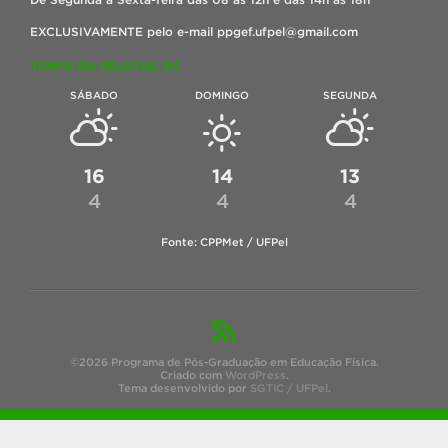
EXCLUSIVAMENTE pelo e-mail ppgef.ufpel@gmail.com
TEMPO EM PELOTAS, RS
SÁBADO
DOMINGO
SEGUNDA
16
14
13
4
4
4
Fonte: CPPMet / UFPel
©2026 Programa de Pós-Graduação em Educação Física.
Criado com
WordPress
.
Tema desenvolvido por
SGTIC / UFPel
.