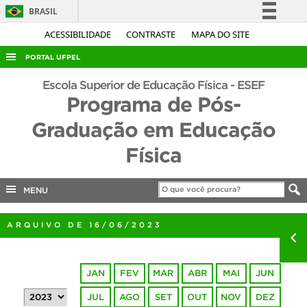
BRASIL
Simplifique!
ACESSIBILIDADE
CONTRASTE
MAPA DO SITE
Comunica BR
PORTAL UFPEL
Participe
ACESSO À INFORMAÇÃO
Escola Superior de Educação Física - ESEF
Acesso à informação
Programa de Pós-
AUDITORIA
Legislação
Graduação em Educação
COBALTO
Canais
Física
CONCURSOS
EDITAIS
MENU
INTERNACIONAL
OUVIDORIA
ARQUIVO DE 16/06/2023
PORTARIAS
TELEFONES
JAN
FEV
MAR
ABR
MAI
JUN
JUL
AGO
SET
OUT
NOV
DEZ