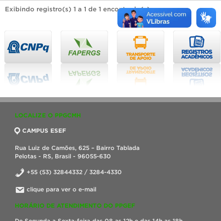
Exibindo registro(s) 1 a 1 de 1 encontrado(s).
LOCALIZE O PPGCMH
CAMPUS ESEF
Rua Luiz de Camões, 625 – Bairro Tablada
Pelotas - RS, Brasil - 96055-630
+55 (53) 32844332 / 3284-4330
clique para ver o e-mail
HORÁRIO DE ATENDIMENTO DO PPGEF
De Segunda a Sexta-feira das 08 as 12h e das 14h as 18h