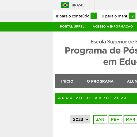
BRASIL
Ir para o conteúdo
1
Ir para o menu
2
PORTAL UFPEL
ACESSO À INFORMAÇÃO
Escola Superior de 
Programa de Pó
em Educ
INÍCIO
O PROGRAMA
ALU
ARQUIVO DE ABRIL 2023
JAN
FEV
MAR