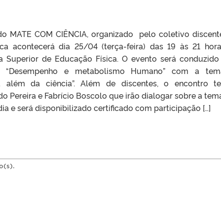
 do MATE COM CIÊNCIA, organizado pelo coletivo discen
ca acontecerá dia 25/04 (terça-feira) das 19 às 21 hor
a Superior de Educação Física. O evento será conduzido
sa “Desempenho e metabolismo Humano” com a temá
 além da ciência”. Além de discentes, o encontro t
o Pereira e Fabrício Boscolo que irão dialogar sobre a temá
ia e será disponibilizado certificado com participação […]
o(s).