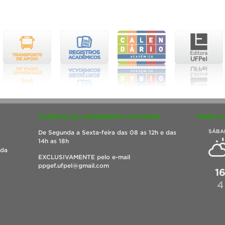
HORÁRIO DE ATENDIMENTO DO PPGEF
TEMPO E
SÁBA
De Segunda a Sexta-feira das 08 as 12h e das
14h as 18h
ada
EXCLUSIVAMENTE pelo e-mail
ppgef.ufpel@gmail.com
1
4