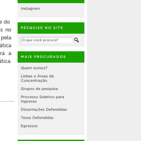
Instagram
te do
PESQUISE NO SITE
as no
 pela
tica
erá a
MAIS PROCURADOS
tica.
Quem somos?
Linhas e Áreas de
Concentração
Grupos de pesquisa
Processo Seletivo para
Ingresso
Dissertações Defendidas
Teses Defendidas
Egressos