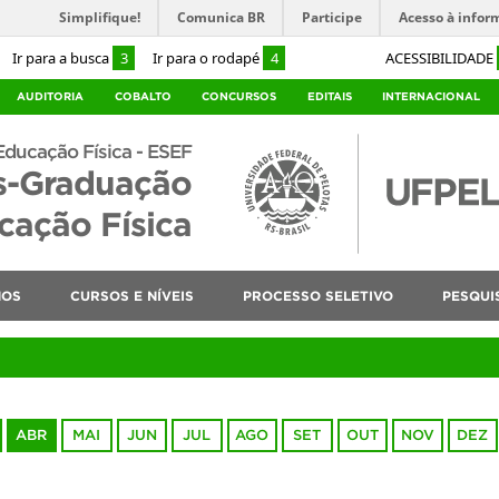
Simplifique!
Comunica BR
Participe
Acesso à infor
Ir para a busca
3
Ir para o rodapé
4
ACESSIBILIDADE
AUDITORIA
COBALTO
CONCURSOS
EDITAIS
INTERNACIONAL
Educação Física - ESEF
s-Graduação
ação Física
NOS
CURSOS E NÍVEIS
PROCESSO SELETIVO
PESQUI
ABR
MAI
JUN
JUL
AGO
SET
OUT
NOV
DEZ