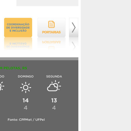
M PELOTAS, RS
DO
DOMINGO
SEGUNDA
6
14
13
4
4
Fonte: CPPMet / UFPel