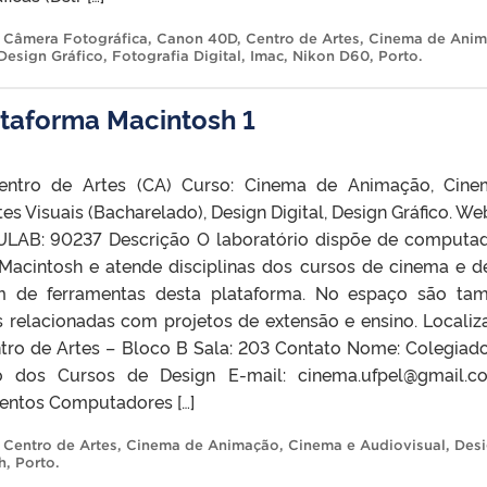
,
Câmera Fotográfica
,
Canon 40D
,
Centro de Artes
,
Cinema de Ani
Design Gráfico
,
Fotografia Digital
,
Imac
,
Nikon D60
,
Porto
.
lataforma Macintosh 1
tro de Artes (CA) Curso: Cinema de Animação, Cine
es Visuais (Bacharelado), Design Digital, Design Gráfico. Web
LAB: 90237 Descrição O laboratório dispõe de computa
Macintosh e atende disciplinas dos cursos de cinema e d
m de ferramentas desta plataforma. No espaço são t
s relacionadas com projetos de extensão e ensino. Locali
tro de Artes – Bloco B Sala: 203 Contato Nome: Colegiad
 dos Cursos de Design E-mail: cinema.ufpel@gmail.c
entos Computadores […]
,
Centro de Artes
,
Cinema de Animação
,
Cinema e Audiovisual
,
Des
h
,
Porto
.