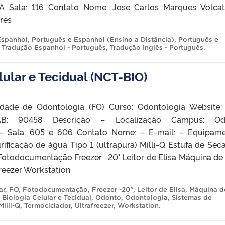
 A Sala: 116 Contato Nome: Jose Carlos Marques Volca
res
Espanhol
,
Português e Espanhol (Ensino a Distância)
,
Português e
,
Tradução Espanhol - Português
,
Tradução Inglês - Português
.
ular e Tecidual (NCT-BIO)
ldade de Odontologia (FO) Curso: Odontologia Website
B: 90458 Descrição – Localização Campus: Od
 – Sala: 605 e 606 Contato Nome: – E-mail: – Equipam
rificação de água Tipo 1 (ultrapura) Milli-Q Estufa de Se
Fotodocumentação Freezer -20° Leitor de Elisa Máquina de
reezer Workstation
ar
,
FO
,
Fotodocumentação
,
Freezer -20°
,
Leitor de Elisa
,
Máquina d
 Biologia Celular e Tecidual
,
Odonto
,
Odontologia
,
Sistemas de
Milli-Q
,
Termociclador
,
Ultrafreezer
,
Workstation
.