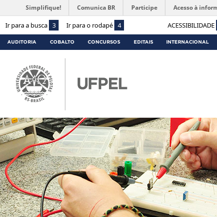
Simplifique!
Comunica BR
Participe
Acesso à infor
Ir para a busca
3
Ir para o rodapé
4
ACESSIBILIDADE
AUDITORIA
COBALTO
CONCURSOS
EDITAIS
INTERNACIONAL