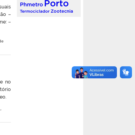
Porto
Phmetro
suais
Zootecnia
Termociclador
ção –
me: –
de
se no
tório
eo.
o
,