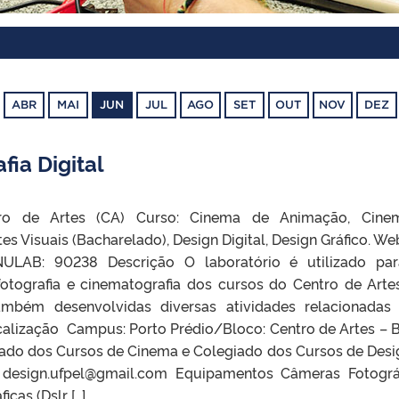
ABR
MAI
JUN
JUL
AGO
SET
OUT
NOV
DEZ
fia Digital
tro de Artes (CA) Curso: Cinema de Animação, Cine
es Visuais (Bacharelado), Design Digital, Design Gráfico. Web
LAB: 90238 Descrição O laboratório é utilizado pa
 fotografia e cinematografia dos cursos do Centro de Arte
mbém desenvolvidas diversas atividades relacionada
ocalização Campus: Porto Prédio/Bloco: Centro de Artes – 
iado dos Cursos de Cinema e Colegiado dos Cursos de Desi
 design.ufpel@gmail.com Equipamentos Câmeras Fotográ
cas (Dslr […]