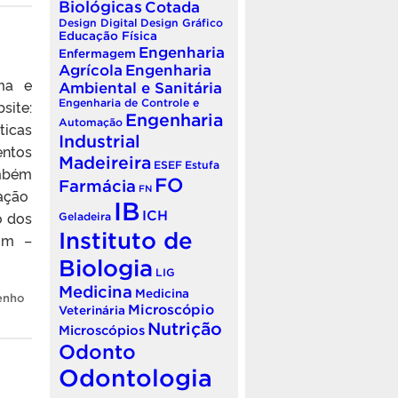
Biológicas
Cotada
Design Digital
Design Gráfico
Educação Física
Engenharia
Enfermagem
Agrícola
Engenharia
ma e
Ambiental e Sanitária
site:
Engenharia de Controle e
Engenharia
Automação
ticas
Industrial
entos
Madeireira
ESEF
Estufa
mbém
FO
Farmácia
FN
zação
IB
o dos
ICH
Geladeira
Instituto de
om –
Biologia
LIG
Medicina
Medicina
enho
Microscópio
Veterinária
Nutrição
Microscópios
Odonto
Odontologia