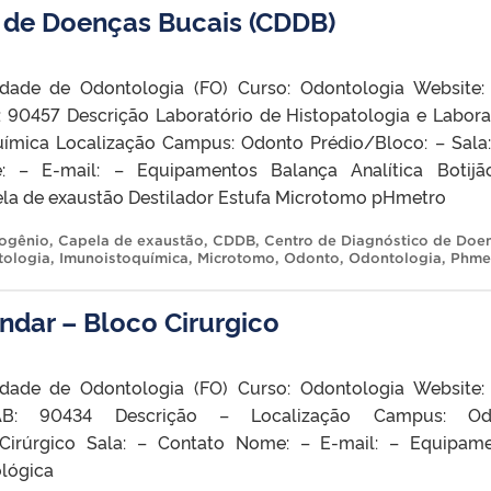
 de Doenças Bucais (CDDB)
ldade de Odontologia (FO) Curso: Odontologia Website
90457 Descrição Laboratório de Histopatologia e Labora
ímica Localização Campus: Odonto Prédio/Bloco: – Sala
 – E-mail: – Equipamentos Balança Analítica Botij
ela de exaustão Destilador Estufa Microtomo pHmetro
rogênio
,
Capela de exaustão
,
CDDB
,
Centro de Diagnóstico de Doe
tologia
,
Imunoistoquímica
,
Microtomo
,
Odonto
,
Odontologia
,
Phme
ndar – Bloco Cirurgico
ldade de Odontologia (FO) Curso: Odontologia Website
B: 90434 Descrição – Localização Campus: Od
 Cirúrgico Sala: – Contato Nome: – E-mail: – Equipam
lógica