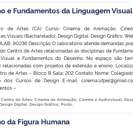
ho e Fundamentos da Linguagem Visual
tro de Artes (CA) Curso: Cinema de Animação, Cine
es Visuais (Bacharelado), Design Digital, Design Gráfico. Web
AB: 90236 Descrição O laboratório atende demandas prá
 do Centro de Artes relacionadas às disciplinas de Fundam
 Visual e Fundamentos do Desenho. No espaço são ta
s relacionadas com projetos de extensão e ensino. Locali
tro de Artes – Bloco B Sala: 202 Contato Nome: Colegiad
 dos Cursos de Design E-mail: cinema.ufpel@gmail.c
entos –
,
Centro de Artes
,
Cinema de Animação
,
Cinema e Audiovisual
,
Des
Design Digital
,
Design Gráfico
,
Porto
.
ho da Figura Humana