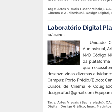
Tags:
Artes Visuais (Bacharelado)
,
CA
Cinema e Audiovisual
,
Design Digital
,
Laboratório Digital P
10/06/2016
Unidade: Cen
Audiovisual, Art
N/D Código NU
da plataforma 
que necessite
desenvolvidas diversas atividade
Campus: Porto Prédio/Bloco: Cen
Cursos de Cinema e Colegiado
design.ufpel@gmail.com Equipam
Tags:
Artes Visuais (Bacharelado)
,
CA
Digital
,
Design Gráfico
,
Imac
,
Macintos