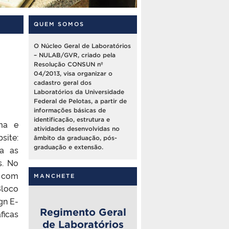
QUEM SOMOS
O Núcleo Geral de Laboratórios
– NULAB/GVR, criado pela
Resolução CONSUN nº
04/2013, visa organizar o
cadastro geral dos
Laboratórios da Universidade
Federal de Pelotas, a partir de
informações básicas de
identificação, estrutura e
ma e
atividades desenvolvidas no
site:
âmbito da graduação, pós-
graduação e extensão.
ra as
s. No
s com
MANCHETE
Bloco
gn E-
Regimento Geral
ficas
de Laboratórios