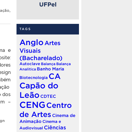
UFPel
mação
,
TAGS
Anglo
Artes
ma e
Visuais
site:
(Bacharelado)
dores
Autoclave
Balança
Balança
Banho Maria
Analitica
esign
CA
Biotecnologia
ambém
Capão do
zação
Leão
o dos
CDTEC
om –
CENG
Centro
de Artes
Cinema de
ign
Animação
Cinema e
Ciências
Audiovisual