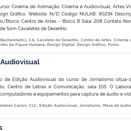
urso: Cinema de Animação, Cinema e Audiovisual, Artes Vi
Design Gráfico. Website: N/D Código NULAB: 90234 Descri
o/Bloco: Centro de Artes – Bloco B Sala: 208 Contato No
 de Som Cavaletes de Desenho
 (Bacharelado)
,
CA
,
Cavalete de Desenho
,
Centro de Artes
,
Cinema 
nho da Figura Humana
,
Design Digital
,
Design Gráfico
,
Porto
.
 Audiovisual
o de Edição Audiovisual do curso de Jornalismo situa-
o, Centro de Letras e Comunicação, sala 105. O Labora
a computadores e equipamentos para captura de áudio e víd
âmeras Canon
,
CLC
,
Edição Audiovisual
,
Jornalismo
,
Mesa de áudi
s