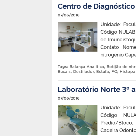
Centro de Diagnóstico
07/06/2016
Unidade: Facu
Código NULAB: 
de Imunoistoqu
Contato Nome:
nitrogênio Cap
Tags:
Balança Analitica
,
Botijão de nit
Bucais
,
Destilador
,
Estufa
,
FO
,
Histopa
Laboratório Norte 3º a
07/06/2016
Unidade: Facu
Código NULA
Prédio/Bloco:
Cadeira Odonto