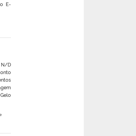
to E-
: N/D
onto
entos
cagem
 Gelo
e