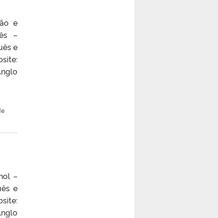
ção e
lês –
uês e
site:
nglo
de
hol –
uês e
site:
nglo