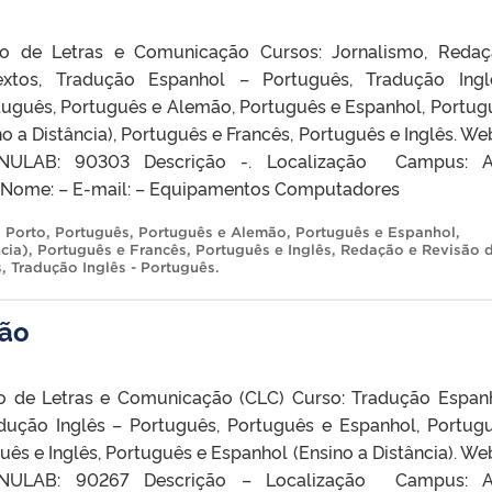
ro de Letras e Comunicação Cursos: Jornalismo, Reda
xtos, Tradução Espanhol – Português, Tradução Ing
tuguês, Português e Alemão, Português e Espanhol, Portug
o a Distância), Português e Francês, Português e Inglês. Web
ULAB: 90303 Descrição -. Localização Campus: A
to Nome: – E-mail: – Equipamentos Computadores
,
Porto
,
Português
,
Português e Alemão
,
Português e Espanhol
,
cia)
,
Português e Francês
,
Português e Inglês
,
Redação e Revisão 
s
,
Tradução Inglês - Português
.
ção
o de Letras e Comunicação (CLC) Curso: Tradução Espan
dução Inglês – Português, Português e Espanhol, Portug
uês e Inglês, Português e Espanhol (Ensino a Distância). Web
NULAB: 90267 Descrição – Localização Campus: A