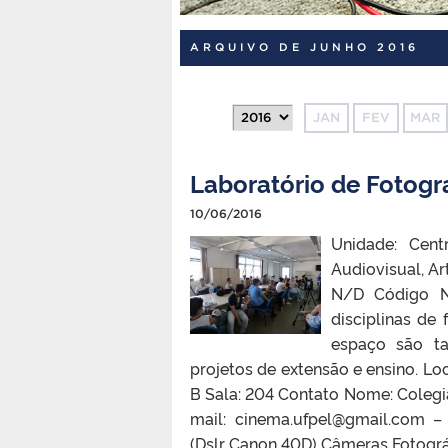
ARQUIVO DE JUNHO 2016
JAN
FEV
MAR
Laboratório de Fotogra
10/06/2016
Unidade: Cen
Audiovisual, Art
N/D Código NU
disciplinas de
espaço são ta
projetos de extensão e ensino. L
B Sala: 204 Contato Nome: Coleg
mail: cinema.ufpel@gmail.com –
(Dslr Canon 40D) Câmeras Fotográfi