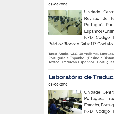
09/06/2016
Unidade: Cent
Revisão de Te
Português, Por
Espanhol (Ensin
N/D Código N
Prédio/Bloco: A Sala: 117 Conta
Tags:
Anglo
,
CLC
,
Jornalismo
,
Línguas
Português e Espanhol (Ensino a Distân
Textos
,
Tradução Espanhol - Portuguê
Laboratório de Tradu
09/06/2016
Unidade: Centr
Português, Tra
Francês, Portug
N/D Código 