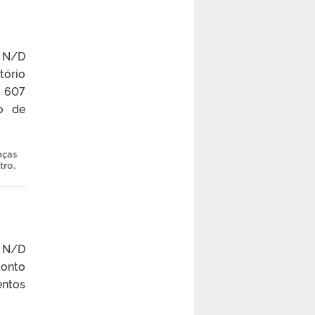
: N/D
tório
: 607
ão de
nças
tro
.
: N/D
onto
entos