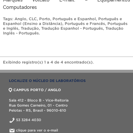
Computadores
Tags:
Anglo
,
CLC
,
Porto
,
Português e Espanhol
,
Português e
Espanhol (Ensino a Distância)
,
Português e Francês
,
Português
e Inglês
,
Tradução
,
Tradução Espanhol - Português
,
Tradução
Inglês - Português
.
Exibindo registro(s) 1 a 4 de 4 encontrado(s).
LOCALIZE O NÚCLEO DE LABORATÓRIOS
CAMPUS PORTO / ANGLO
Sala 412 - Bloco B - Vice-Reitoria
Rua Gomes Carneiro, 01 - Centro
Pelotas - RS, Brasil - 96010-610
53 3284 4030
clique para ver o e-mail