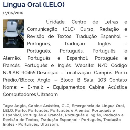
Língua Oral (LELO)
13/06/2016
Unidade: Centro de Letras e
Comunicação (CLC) Curso: Redação e
Revisão de Textos, Tradução Espanhol –
Português, Tradução Inglês –
Português, Português, Português e
Alemão, Português e Espanhol, Português e
Francês, Português e Inglês. Website: N/D Código
NULAB: 90455 Descrição – Localização Campus: Porto
Prédio/Bloco: Anglo – Bloco B Sala: 103 Contato
Nome: – E-mail: – Equipamentos Cabine Acústica
Computadores Ultrasom
Tags:
Anglo
,
Cabine Acústica
,
CLC
,
Emergencia da Língua Oral
,
LELO
,
Porto
,
Português
,
Português e Alemão
,
Português e
Espanhol
,
Português e Francês
,
Português e Inglês
,
Redação e
Revisão de Textos
,
Tradução Espanhol - Português
,
Tradução
Inglês - Português
,
Ultrasom
.