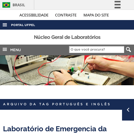
BRASIL
Simplifique!
ACESSIBILIDADE
CONTRASTE
MAPA DO SITE
Comunica BR
PORTAL UFPEL
Participe
ACESSO À INFORMAÇÃO
Núcleo Geral de Laboratórios
Acesso à informação
AUDITORIA
MENU
Legislação
COBALTO
Canais
CONCURSOS
EDITAIS
INTERNACIONAL
OUVIDORIA
ARQUIVO DA TAG PORTUGUÊS E INGLÊS
PORTARIAS
TELEFONES
Laboratório de Emergencia da