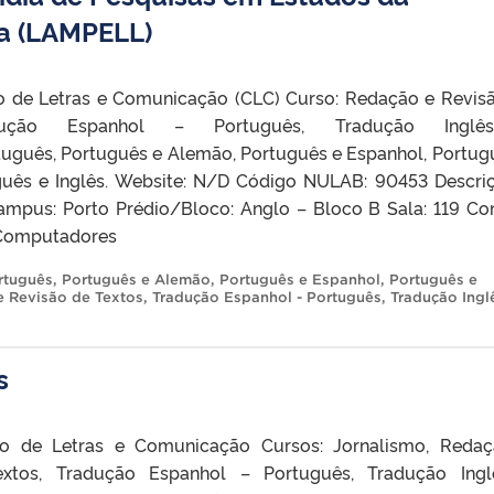
ra (LAMPELL)
o de Letras e Comunicação (CLC) Curso: Redação e Revis
adução Espanhol – Português, Tradução Ingl
tuguês, Português e Alemão, Português e Espanhol, Portug
guês e Inglês. Website: N/D Código NULAB: 90453 Descri
mpus: Porto Prédio/Bloco: Anglo – Bloco B Sala: 119 Co
 Computadores
rtuguês
,
Português e Alemão
,
Português e Espanhol
,
Português e
 Revisão de Textos
,
Tradução Espanhol - Português
,
Tradução Inglê
s
ro de Letras e Comunicação Cursos: Jornalismo, Reda
xtos, Tradução Espanhol – Português, Tradução Ing