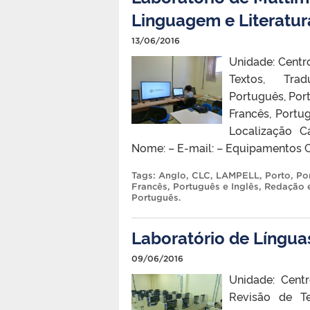
Linguagem e Literatu
13/06/2016
Unidade: Centr
Textos, Tr
Português, Por
Francês, Portu
Localização Ca
Nome: – E-mail: – Equipamentos
Tags:
Anglo
,
CLC
,
LAMPELL
,
Porto
,
Po
Francês
,
Português e Inglês
,
Redação e
Português
.
Laboratório de Língua
09/06/2016
Unidade: Cent
Revisão de Te