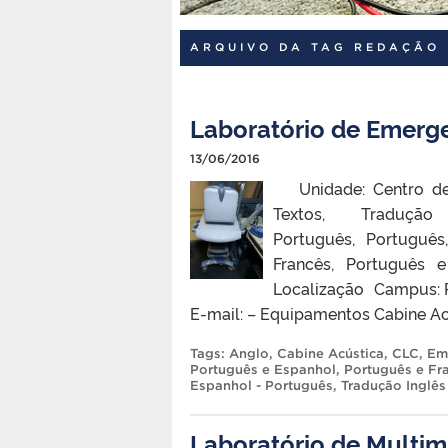
ARQUIVO DA TAG REDAÇÃO 
Laboratório de Emerge
13/06/2016
Unidade: Centro de 
Textos, Traduç
Português, Portuguê
Francês, Português 
Localização Campus: P
E-mail: – Equipamentos Cabine A
Tags:
Anglo
,
Cabine Acústica
,
CLC
,
Em
Português e Espanhol
,
Português e Fr
Espanhol - Português
,
Tradução Inglês
Laboratório de Multim