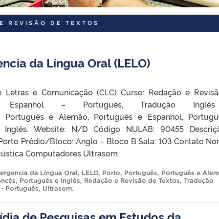
E REVISÃO DE TEXTOS
ncia da Língua Oral (LELO)
Letras e Comunicação (CLC) Curso: Redação e Revisã
ão Espanhol – Português, Tradução Ingl
s, Português e Alemão, Português e Espanhol, Portug
e Inglês. Website: N/D Código NULAB: 90455 Descriç
orto Prédio/Bloco: Anglo – Bloco B Sala: 103 Contato No
cústica Computadores Ultrasom
ergencia da Língua Oral
,
LELO
,
Porto
,
Português
,
Português e Ale
ancês
,
Português e Inglês
,
Redação e Revisão de Textos
,
Tradução
 - Português
,
Ultrasom
.
ídia de Pesquisas em Estudos da