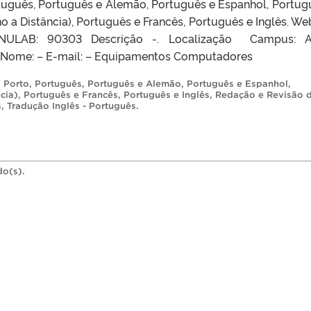
tuguês, Português e Alemão, Português e Espanhol, Portug
o a Distância), Português e Francês, Português e Inglês. Web
ULAB: 90303 Descrição -. Localização Campus: A
to Nome: – E-mail: – Equipamentos Computadores
,
Porto
,
Português
,
Português e Alemão
,
Português e Espanhol
,
cia)
,
Português e Francês
,
Português e Inglês
,
Redação e Revisão 
s
,
Tradução Inglês - Português
.
do(s).