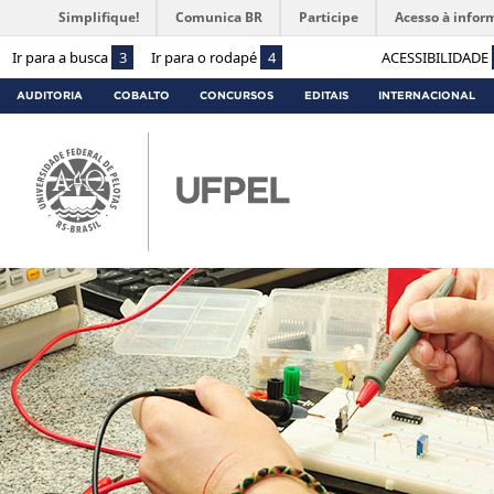
Simplifique!
Comunica BR
Participe
Acesso à infor
Ir para a busca
3
Ir para o rodapé
4
ACESSIBILIDADE
AUDITORIA
COBALTO
CONCURSOS
EDITAIS
INTERNACIONAL