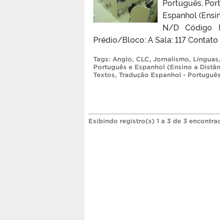
Português, Por
Espanhol (Ensin
N/D Código N
Prédio/Bloco: A Sala: 117 Conta
Tags:
Anglo
,
CLC
,
Jornalismo
,
Línguas
Português e Espanhol (Ensino a Distân
Textos
,
Tradução Espanhol - Portuguê
Exibindo registro(s) 1 a 3 de 3 encontra