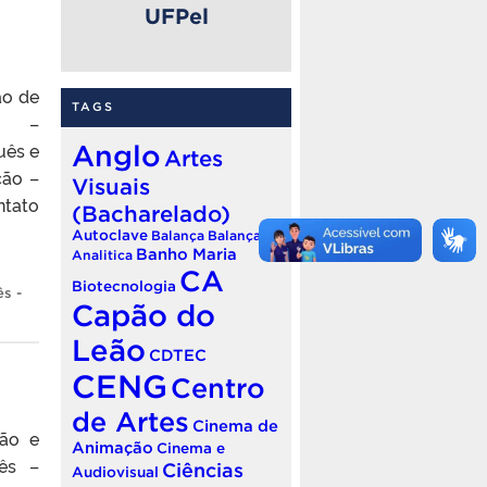
UFPel
ão de
TAGS
ês –
uês e
Anglo
Artes
ção –
Visuais
ntato
(Bacharelado)
Autoclave
Balança
Balança
Banho Maria
Analitica
CA
Biotecnologia
s -
Capão do
Leão
CDTEC
CENG
Centro
de Artes
Cinema de
ção e
Animação
Cinema e
lês –
Ciências
Audiovisual