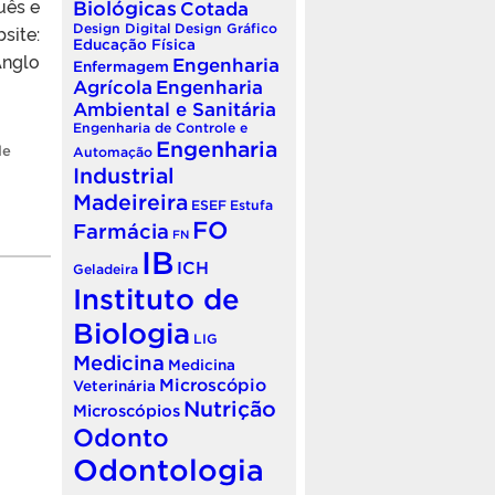
uês e
Biológicas
Cotada
site:
Design Digital
Design Gráfico
Educação Física
nglo
Engenharia
Enfermagem
Agrícola
Engenharia
Ambiental e Sanitária
Engenharia de Controle e
Engenharia
de
Automação
Industrial
Madeireira
ESEF
Estufa
FO
Farmácia
FN
IB
ICH
Geladeira
Instituto de
Biologia
LIG
Medicina
Medicina
Microscópio
Veterinária
Nutrição
Microscópios
Odonto
Odontologia