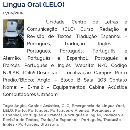
Língua Oral (LELO)
13/06/2016
Unidade: Centro de Letras e
Comunicação (CLC) Curso: Redação e
Revisão de Textos, Tradução Espanhol –
Português, Tradução Inglês –
Português, Português, Português e
Alemão, Português e Espanhol, Português e
Francês, Português e Inglês. Website: N/D Código
NULAB: 90455 Descrição – Localização Campus: Porto
Prédio/Bloco: Anglo – Bloco B Sala: 103 Contato
Nome: – E-mail: – Equipamentos Cabine Acústica
Computadores Ultrasom
Tags:
Anglo
,
Cabine Acústica
,
CLC
,
Emergencia da Língua Oral
,
LELO
,
Porto
,
Português
,
Português e Alemão
,
Português e
Espanhol
,
Português e Francês
,
Português e Inglês
,
Redação e
Revisão de Textos
,
Tradução Espanhol - Português
,
Tradução
Inglês - Português
,
Ultrasom
.