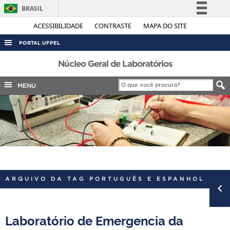
BRASIL
Simplifique!
ACESSIBILIDADE
CONTRASTE
MAPA DO SITE
Comunica BR
PORTAL UFPEL
Participe
ACESSO À INFORMAÇÃO
Núcleo Geral de Laboratórios
Acesso à informação
AUDITORIA
MENU
Legislação
COBALTO
Canais
CONCURSOS
EDITAIS
INTERNACIONAL
OUVIDORIA
ARQUIVO DA TAG PORTUGUÊS E ESPANHOL
PORTARIAS
TELEFONES
Laboratório de Emergencia da