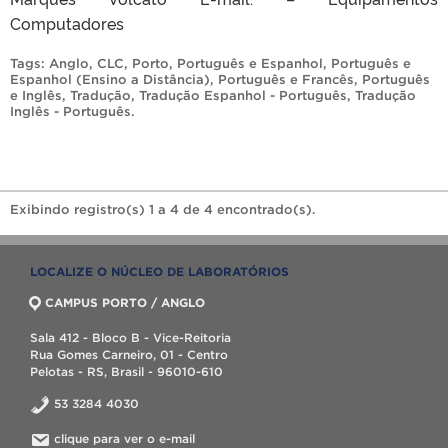
Computadores
Tags:
Anglo
,
CLC
,
Porto
,
Português e Espanhol
,
Português e
Espanhol (Ensino a Distância)
,
Português e Francês
,
Português
e Inglês
,
Tradução
,
Tradução Espanhol - Português
,
Tradução
Inglês - Português
.
Exibindo registro(s) 1 a 4 de 4 encontrado(s).
LOCALIZE O NÚCLEO DE LABORATÓRIOS
CAMPUS PORTO / ANGLO
Sala 412 - Bloco B - Vice-Reitoria
Rua Gomes Carneiro, 01 - Centro
Pelotas - RS, Brasil - 96010-610
53 3284 4030
clique para ver o e-mail