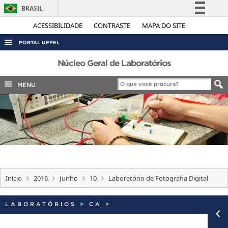
BRASIL
Simplifique!
ACESSIBILIDADE
CONTRASTE
MAPA DO SITE
Comunica BR
PORTAL UFPEL
Participe
ACESSO À INFORMAÇÃO
Núcleo Geral de Laboratórios
Acesso à informação
AUDITORIA
MENU
Legislação
COBALTO
Canais
CONCURSOS
EDITAIS
INTERNACIONAL
OUVIDORIA
Início
2016
Junho
10
Laboratório de Fotografia Digital
PORTARIAS
TELEFONES
LABORATÓRIOS
>
CA
>