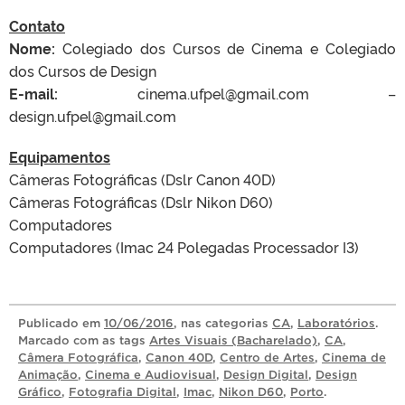
Contato
Nome:
Colegiado dos Cursos de Cinema e Colegiado
dos Cursos de Design
E-mail:
cinema.ufpel@gmail.com –
design.ufpel@gmail.com
Equipamentos
Câmeras Fotográficas (Dslr Canon 40D)
Câmeras Fotográficas (Dslr Nikon D60)
Computadores
Computadores (Imac 24 Polegadas Processador I3)
Publicado
em
10/06/2016
, nas categorias
CA
,
Laboratórios
.
Marcado com as tags
Artes Visuais (Bacharelado)
,
CA
,
Câmera Fotográfica
,
Canon 40D
,
Centro de Artes
,
Cinema de
Animação
,
Cinema e Audiovisual
,
Design Digital
,
Design
Gráfico
,
Fotografia Digital
,
Imac
,
Nikon D60
,
Porto
.