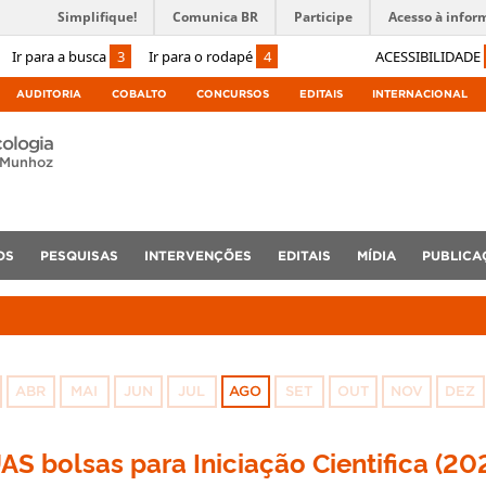
Simplifique!
Comunica BR
Participe
Acesso à infor
Ir para a busca
3
Ir para o rodapé
4
ACESSIBILIDADE
AUDITORIA
COBALTO
CONCURSOS
EDITAIS
INTERNACIONAL
cologia
 Munhoz
OS
PESQUISAS
INTERVENÇÕES
EDITAIS
MÍDIA
PUBLICA
ABR
MAI
JUN
JUL
AGO
SET
OUT
NOV
DEZ
AS bolsas para Iniciação Cientifica (20