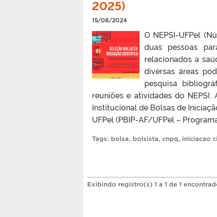
2025)
15/08/2024
O NEPSI-UFPel (Nú
duas pessoas para
relacionados a sa
diversas áreas po
pesquisa bibliogr
reuniões e atividades do NEPSI.
Institucional de Bolsas de Iniciaç
UFPel (PBIP-AF/UFPel – Programa 
Tags:
bolsa
,
bolsista
,
cnpq
,
iniciacao c
Exibindo registro(s) 1 a 1 de 1 encontrad