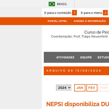
BRASIL
Ir para o conteúdo
1
Ir para o menu
2
PORTAL UFPEL
ACESSO À INFORMAÇÃO
Curso de Psi
Coordenação: Prof. Tiago Neuenfeld
ATIVIDADES
EQUIPE
ESTUD
ARQUIVO DE 15/08/2024
JAN
FEV
MAR
NEPSI disponibiliza DU