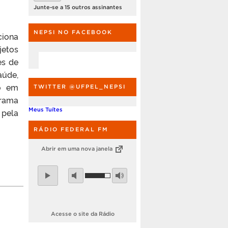
Junte-se a 15 outros assinantes
NEPSI NO FACEBOOK
ciona
jetos
es de
aúde,
ão em
TWITTER @UFPEL_NEPSI
grama
Meus Tuítes
 pela
RÁDIO FEDERAL FM
Abrir em uma nova janela
Acesse o site da Rádio