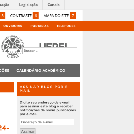
mação
Legislação
Canais
5
CONTRASTE
6
MAPA DO SITE
7
OUVIDORIA
PORTARIAS
TELEFONES
ÇÕES
CALENDÁRIO ACADÊMICO
ASSINAR BLOG POR E-
MAIL
Digite seu endereço de e-mail
para assinar este blog e receber
notificações de novas publicações
por e-mail.
Endereço
24-
de
e-
Assinar
mail