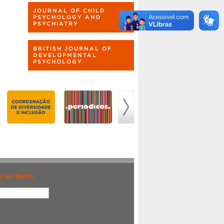
JOURNAL OF CHILD
PSYCHOLOGY AND
PSYCHIATRY
BRITISH JOURNAL OF
DEVELOPMENTAL
PSYCHOLOGY
 NO NEPSI