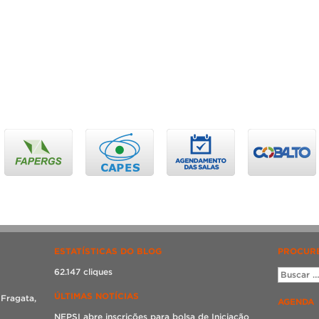
ESTATÍSTICAS DO BLOG
PROCURE
62.147 cliques
ÚLTIMAS NOTÍCIAS
 Fragata,
AGENDA
NEPSI abre inscrições para bolsa de Iniciação