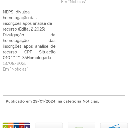
detalhes do indeferimento
reforçamos que as
Em "Notícias"
do pedido.
próximas etapas serão
NEPSI divulga
homologacao_apos_recurs
divulgadas conforme o
homologação das
oBaixar
cronograma previsto no
inscrições após análise de
edital.
recurso (Edital 2 2025)
20250619_homologacao.pd
Divulgação da
f
homologação das
inscrições após análise de
recurso CPF Situação
010.***.***-35Homologada
015.***.***-22Não atende
13/08/2025
critério 6.2 (30h semanais –
Em "Notícias"
manhã e tarde)
027.***.***-40Não atende
critério 6.2 (30h semanais –
manhã e tarde)
032.***.***-05Não atende
Publicado
em
29/01/2024
, na categoria
Notícias
.
critério 6.2 (30h semanais –
manhã e tarde)
033.***.***-56Homologada
035.***.***-63Não atende
critério 6.2 (30h semanais –