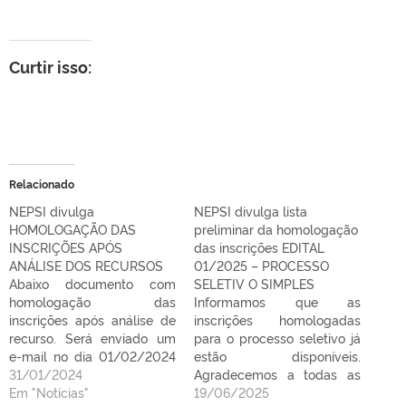
Curtir isso:
Relacionado
NEPSI divulga
NEPSI divulga lista
HOMOLOGAÇÃO DAS
preliminar da homologação
INSCRIÇÕES APÓS
das inscrições EDITAL
ANÁLISE DOS RECURSOS
01/2025 – PROCESSO
Abaixo documento com
SELETIV O SIMPLES
homologação das
Informamos que as
inscrições após análise de
inscrições homologadas
recurso. Será enviado um
para o processo seletivo já
e-mail no dia 01/02/2024
estão disponíveis.
para candidatas/os que
31/01/2024
Agradecemos a todas as
solicitaram recurso com
Em "Notícias"
pessoas inscritas e
19/06/2025