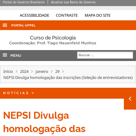
Portal do Governo Brasileiro
Atualize sua Barra de Governo
ACESSIBILIDADE
CONTRASTE
MAPA DO SITE
PORTAL UFPEL
ACESSO À INFORMAÇÃO
Curso de Psicologia
Coordenação: Prof. Tiago Neuenfeld Munhoz
AUDITORIA
MENU
COBALTO
CONCURSOS
Início
2024
Janeiro
29
NEPSI Divulga homologação das inscrições (Seleção de entrevistadores)
EDITAIS
INTERNACIONAL
NOTÍCIAS
>
OUVIDORIA
PORTARIAS
NEPSI Divulga
TELEFONES
homologação das