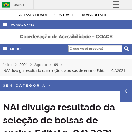
BRASIL
Simplifique!
ACESSIBILIDADE
CONTRASTE
MAPA DO SITE
Comunica BR
PORTAL UFPEL
Participe
ACESSO À INFORMAÇÃO
Coordenação de Acessibilidade – COACE
Acesso à informação
AUDITORIA
MENU
Legislação
COBALTO
Canais
Início
2021
Agosto
09
CONCURSOS
NAI divulga resultado da seleção de bolsas de ensino Edital n. 04\2021
EDITAIS
INTERNACIONAL
SEM CATEGORIA
>
OUVIDORIA
NAI divulga resultado da
PORTARIAS
seleção de bolsas de
TELEFONES