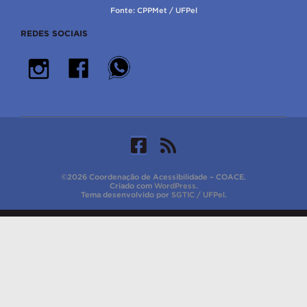
Fonte: CPPMet / UFPel
REDES SOCIAIS
©2026 Coordenação de Acessibilidade – COACE.
Criado com
WordPress
.
Tema desenvolvido por
SGTIC / UFPel
.