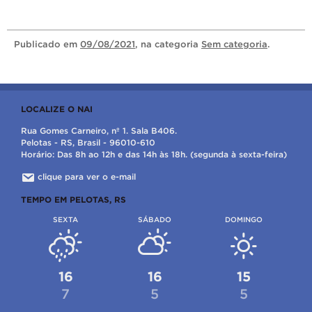
Publicado
em
09/08/2021
, na categoria
Sem categoria
.
LOCALIZE O NAI
Rua Gomes Carneiro, nº 1. Sala B406.
Pelotas - RS, Brasil - 96010-610
Horário: Das 8h ao 12h e das 14h às 18h. (segunda à sexta-feira)
clique para ver o e-mail
TEMPO EM PELOTAS, RS
SEXTA
SÁBADO
DOMINGO
16
16
15
7
5
5