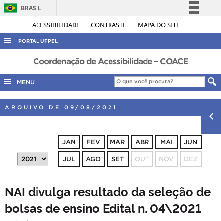
BRASIL
Simplifique!
ACESSIBILIDADE
CONTRASTE
MAPA DO SITE
Comunica BR
PORTAL UFPEL
Participe
ACESSO À INFORMAÇÃO
Coordenação de Acessibilidade – COACE
Acesso à informação
AUDITORIA
MENU
Legislação
COBALTO
Canais
ARQUIVO DE 09/08/2021
CONCURSOS
EDITAIS
JAN
FEV
MAR
ABR
MAI
JUN
INTERNACIONAL
JUL
AGO
SET
OUT
NOV
DEZ
OUVIDORIA
PORTARIAS
NAI divulga resultado da seleção de
TELEFONES
bolsas de ensino Edital n. 04\2021