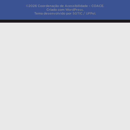
©2026 Coordenação de Acessibilidade – COACE.
Criado com
WordPress
.
Tema desenvolvido por
SGTIC / UFPel
.