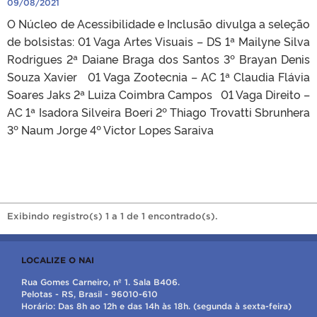
09/08/2021
O Núcleo de Acessibilidade e Inclusão divulga a seleção
de bolsistas: 01 Vaga Artes Visuais – DS 1ª Mailyne Silva
Rodrigues 2ª Daiane Braga dos Santos 3º Brayan Denis
Souza Xavier 01 Vaga Zootecnia – AC 1ª Claudia Flávia
Soares Jaks 2ª Luiza Coimbra Campos 01 Vaga Direito –
AC 1ª Isadora Silveira Boeri 2º Thiago Trovatti Sbrunhera
3º Naum Jorge 4º Victor Lopes Saraiva
Exibindo registro(s) 1 a 1 de 1 encontrado(s).
LOCALIZE O NAI
Rua Gomes Carneiro, nº 1. Sala B406.
Pelotas - RS, Brasil - 96010-610
Horário: Das 8h ao 12h e das 14h às 18h. (segunda à sexta-feira)