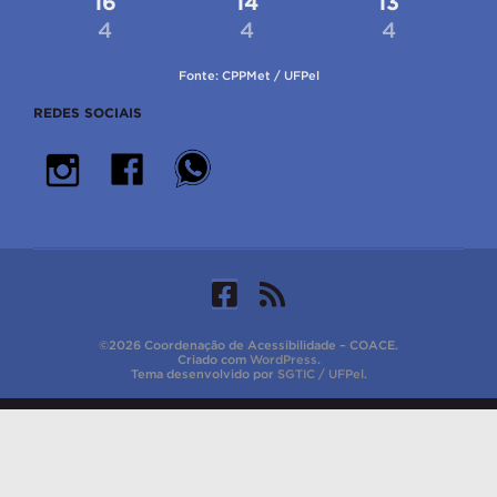
16
14
13
4
4
4
Fonte: CPPMet / UFPel
REDES SOCIAIS
©2026 Coordenação de Acessibilidade – COACE.
Criado com
WordPress
.
Tema desenvolvido por
SGTIC / UFPel
.