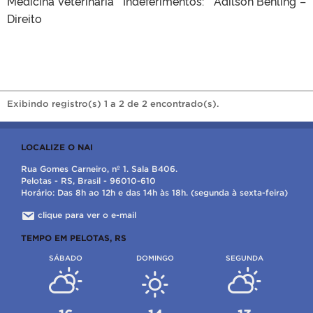
Medicina Veterinária Indeferimentos: Adilson Behling –
Direito
Exibindo registro(s) 1 a 2 de 2 encontrado(s).
LOCALIZE O NAI
Rua Gomes Carneiro, nº 1. Sala B406.
Pelotas - RS, Brasil - 96010-610
Horário: Das 8h ao 12h e das 14h às 18h. (segunda à sexta-feira)
clique para ver o e-mail
TEMPO EM PELOTAS, RS
SÁBADO
DOMINGO
SEGUNDA