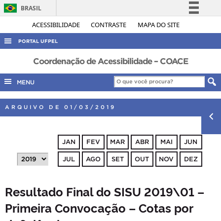
BRASIL
Simplifique!
ACESSIBILIDADE
CONTRASTE
MAPA DO SITE
Comunica BR
PORTAL UFPEL
Participe
ACESSO À INFORMAÇÃO
Coordenação de Acessibilidade – COACE
Acesso à informação
AUDITORIA
MENU
Legislação
COBALTO
Canais
ARQUIVO DE 01/03/2019
CONCURSOS
EDITAIS
JAN
FEV
MAR
ABR
MAI
JUN
INTERNACIONAL
JUL
AGO
SET
OUT
NOV
DEZ
OUVIDORIA
PORTARIAS
Resultado Final do SISU 2019\01 –
TELEFONES
Primeira Convocação – Cotas por