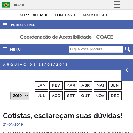
BRASIL
Simplifique!
ACESSIBILIDADE
CONTRASTE
MAPA DO SITE
Comunica BR
PORTAL UFPEL
Participe
ACESSO À INFORMAÇÃO
Coordenação de Acessibilidade – COACE
Acesso à informação
AUDITORIA
MENU
Legislação
COBALTO
Canais
ARQUIVO DE 21/01/2019
CONCURSOS
EDITAIS
JAN
FEV
MAR
ABR
MAI
JUN
INTERNACIONAL
JUL
AGO
SET
OUT
NOV
DEZ
OUVIDORIA
PORTARIAS
Cotistas, esclareçam suas dúvidas!
TELEFONES
21/01/2019
O Núcleo de Acessibilidade e Inclusão – NAI é o setor da