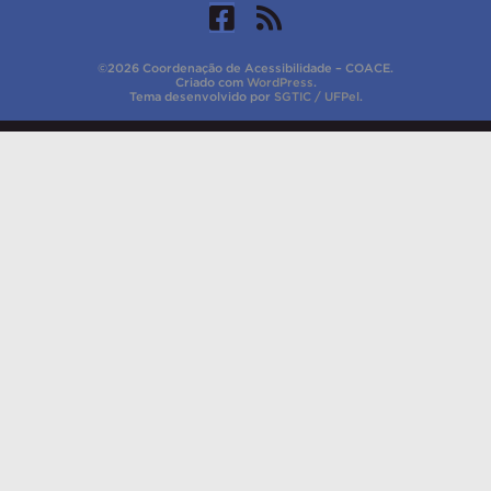
©2026 Coordenação de Acessibilidade – COACE.
Criado com
WordPress
.
Tema desenvolvido por
SGTIC / UFPel
.