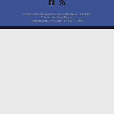
©2026 Coordenação de Acessibilidade – COACE.
Criado com
WordPress
.
Tema desenvolvido por
SGTIC / UFPel
.