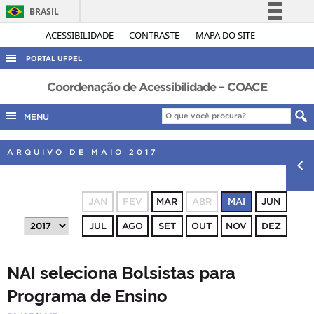
BRASIL
Simplifique!
ACESSIBILIDADE
CONTRASTE
MAPA DO SITE
Comunica BR
PORTAL UFPEL
Participe
ACESSO À INFORMAÇÃO
Coordenação de Acessibilidade – COACE
Acesso à informação
AUDITORIA
MENU
Legislação
COBALTO
Canais
ARQUIVO DE MAIO 2017
CONCURSOS
EDITAIS
JAN
FEV
MAR
ABR
MAI
JUN
INTERNACIONAL
JUL
AGO
SET
OUT
NOV
DEZ
OUVIDORIA
PORTARIAS
NAI seleciona Bolsistas para
TELEFONES
Programa de Ensino