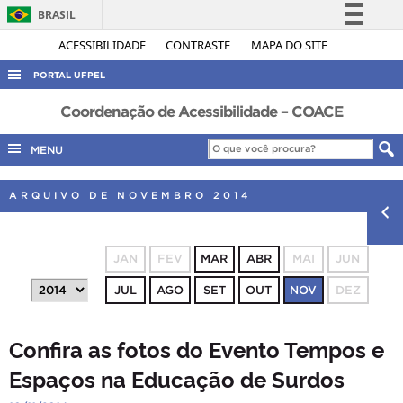
BRASIL
Simplifique!
ACESSIBILIDADE
CONTRASTE
MAPA DO SITE
Comunica BR
PORTAL UFPEL
Participe
ACESSO À INFORMAÇÃO
Coordenação de Acessibilidade – COACE
Acesso à informação
AUDITORIA
MENU
Legislação
COBALTO
Canais
ARQUIVO DE NOVEMBRO 2014
CONCURSOS
EDITAIS
JAN
FEV
MAR
ABR
MAI
JUN
INTERNACIONAL
JUL
AGO
SET
OUT
NOV
DEZ
OUVIDORIA
PORTARIAS
Confira as fotos do Evento Tempos e
TELEFONES
Espaços na Educação de Surdos