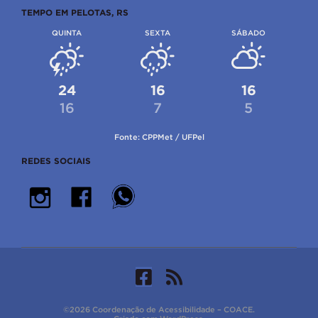
TEMPO EM PELOTAS, RS
QUINTA
SEXTA
SÁBADO
24
16
16
16
7
5
Fonte: CPPMet / UFPel
REDES SOCIAIS
©2026 Coordenação de Acessibilidade – COACE.