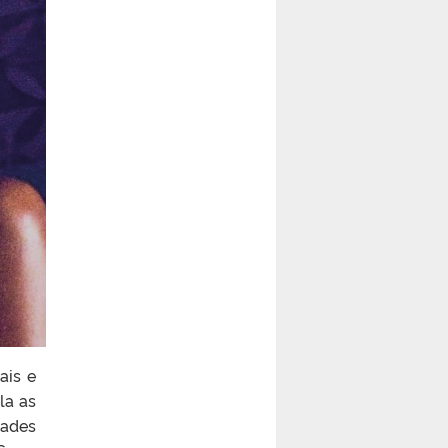
ais e
la as
dades