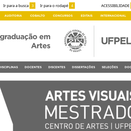
Ir para a busca
3
Ir para o rodapé
4
ACESSIBILIDADE
AUDITORIA
COBALTO
CONCURSOS
EDITAIS
INTERNACIONAL
-graduação em
Artes
DISCIPLINAS
DOCENTES
DISCENTES
DISSERTAÇÕES
SELEÇÕES
DOC