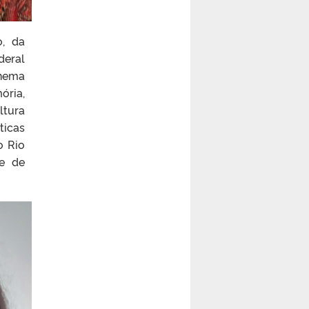
o, da
deral
inema
ória,
ltura
ticas
o Rio
de de