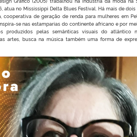
sign Gráfico (2005) trabalhou na indústria da moda na 
 atua no Mississippi Delta Blues Festival. Há mais de dois
ta, cooperativa de geração de renda para mulheres em Pe
inspira-se nas estamparias do continente africano e por me
os produzidos pelas semânticas visuais do atlântico 
tre as artes, busca na música também uma forma de expr