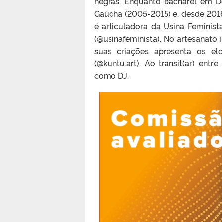
negras. Enquanto bacharel em De
Gaúcha (2005-2015) e, desde 2016,
é articuladora da Usina Feminis
(@usinafeminista). No artesanato 
suas criações apresenta os el
(@kuntu.art). Ao transit(ar) en
como DJ.