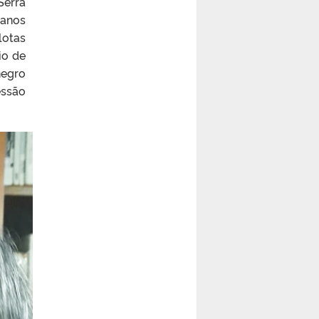
Serra
 anos
lotas
io de
negro
essão