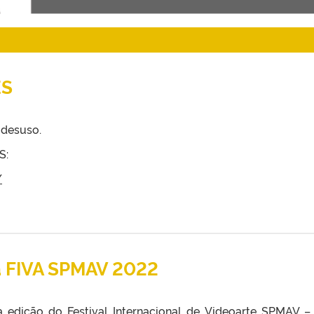
ES
 desuso.
S:
/
a FIVA SPMAV 2022
 edição do Festival Internacional de Videoarte SPMAV –