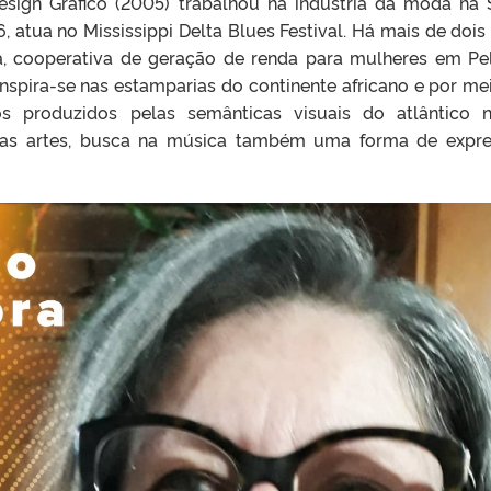
sign Gráfico (2005) trabalhou na indústria da moda na 
 atua no Mississippi Delta Blues Festival. Há mais de dois
ta, cooperativa de geração de renda para mulheres em Pe
inspira-se nas estamparias do continente africano e por me
os produzidos pelas semânticas visuais do atlântico 
tre as artes, busca na música também uma forma de expr