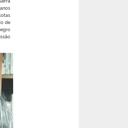
Serra
 anos
lotas
io de
negro
essão