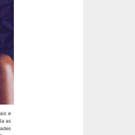
ais e
la as
dades