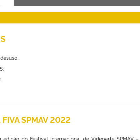
ES
 desuso.
S:
/
a FIVA SPMAV 2022
 edição do Festival Internacional de Videoarte SPMAV –