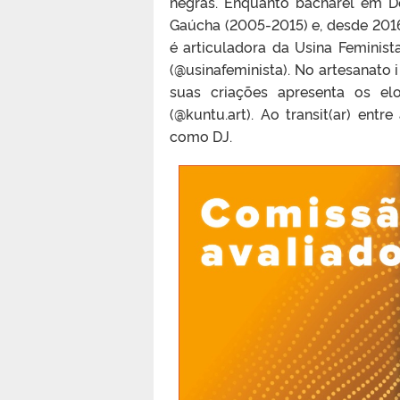
negras. Enquanto bacharel em De
Gaúcha (2005-2015) e, desde 2016,
é articuladora da Usina Feminis
(@usinafeminista). No artesanato 
suas criações apresenta os el
(@kuntu.art). Ao transit(ar) en
como DJ.