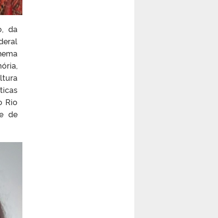
o, da
deral
inema
ória,
ltura
ticas
o Rio
de de