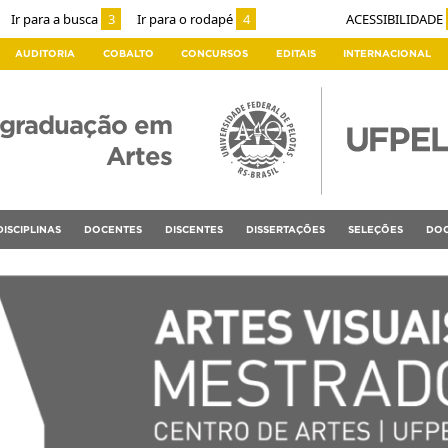
Ir para a busca
3
Ir para o rodapé
4
ACESSIBILIDADE
AUDITORIA
COBALTO
CONCURSOS
EDITAIS
INTERNACIONAL
-graduação em
Artes
DISCIPLINAS
DOCENTES
DISCENTES
DISSERTAÇÕES
SELEÇÕES
DOC