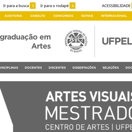
Ir para a busca
3
Ir para o rodapé
4
ACESSIBILIDADE
AUDITORIA
COBALTO
CONCURSOS
EDITAIS
INTERNACIONAL
-graduação em
Artes
DISCIPLINAS
DOCENTES
DISCENTES
DISSERTAÇÕES
SELEÇÕES
DOC