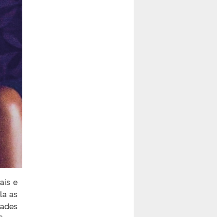
ais e
la as
dades