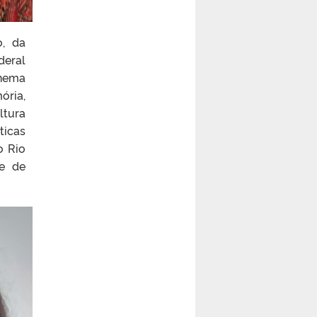
o, da
deral
inema
ória,
ltura
ticas
o Rio
de de