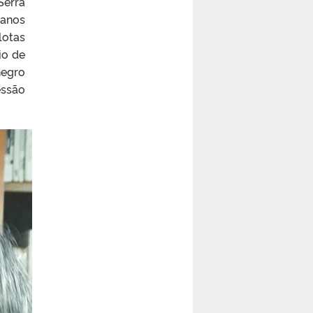
Serra
 anos
lotas
io de
negro
essão