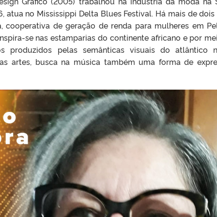
sign Gráfico (2005) trabalhou na indústria da moda na 
 atua no Mississippi Delta Blues Festival. Há mais de dois
ta, cooperativa de geração de renda para mulheres em Pe
inspira-se nas estamparias do continente africano e por me
os produzidos pelas semânticas visuais do atlântico 
tre as artes, busca na música também uma forma de expr