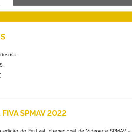
ES
 desuso.
S:
/
a FIVA SPMAV 2022
 edição do Festival Internacional de Videoarte SPMAV –