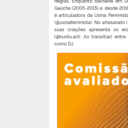
negras. Enquanto bacharel em De
Gaúcha (2005-2015) e, desde 2016,
é articuladora da Usina Feminis
(@usinafeminista). No artesanato 
suas criações apresenta os el
(@kuntu.art). Ao transit(ar) en
como DJ.