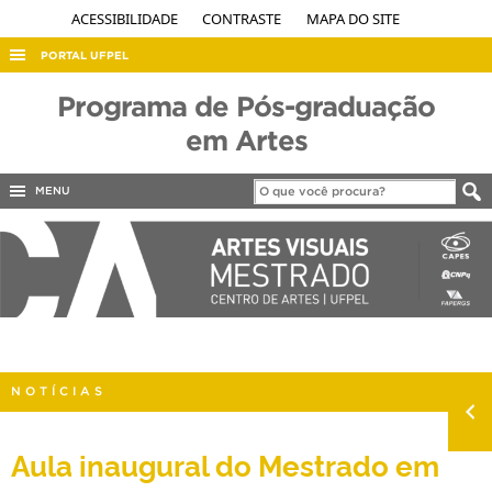
ACESSIBILIDADE
CONTRASTE
MAPA DO SITE
PORTAL UFPEL
ACESSO À INFORMAÇÃO
Programa de Pós-graduação
AUDITORIA
em Artes
COBALTO
MENU
CONCURSOS
EDITAIS
INTERNACIONAL
OUVIDORIA
PORTARIAS
NOTÍCIAS
TELEFONES
Aula inaugural do Mestrado em