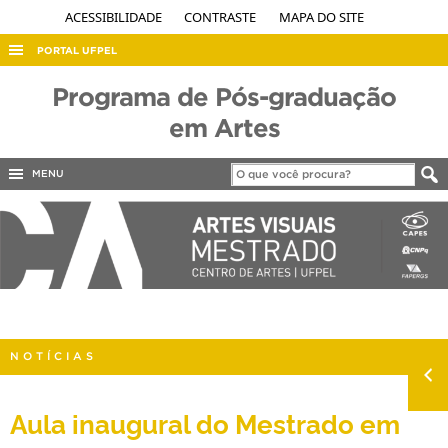
ACESSIBILIDADE
CONTRASTE
MAPA DO SITE
PORTAL UFPEL
ACESSO À INFORMAÇÃO
Programa de Pós-graduação
AUDITORIA
em Artes
COBALTO
MENU
CONCURSOS
EDITAIS
INTERNACIONAL
OUVIDORIA
PORTARIAS
NOTÍCIAS
TELEFONES
Aula inaugural do Mestrado em