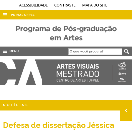
ACESSIBILIDADE
CONTRASTE
MAPA DO SITE
PORTAL UFPEL
ACESSO À INFORMAÇÃO
Programa de Pós-graduação
AUDITORIA
em Artes
COBALTO
MENU
CONCURSOS
EDITAIS
INTERNACIONAL
OUVIDORIA
PORTARIAS
NOTÍCIAS
TELEFONES
Defesa de dissertação Jéssica