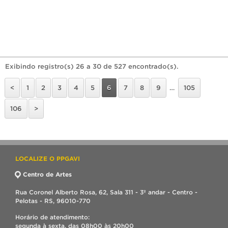
Exibindo registro(s) 26 a 30 de 527 encontrado(s).
<
1
2
3
4
5
6
7
8
9
…
105
106
>
LOCALIZE O PPGAVI
Centro de Artes
Rua Coronel Alberto Rosa, 62, Sala 311 - 3º andar - Centro -
Pelotas - RS, 96010-770
Horário de atendimento:
segunda à sexta, das 08h00 às 20h00