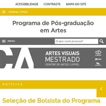
ACESSIBILIDADE
CONTRASTE
MAPA DO SITE
PORTAL UFPEL
ACESSO À INFORMAÇÃO
Programa de Pós-graduação
AUDITORIA
em Artes
COBALTO
MENU
CONCURSOS
EDITAIS
INTERNACIONAL
OUVIDORIA
PORTARIAS
NOTÍCIAS
TELEFONES
Seleção de Bolsista do Programa