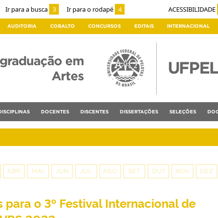
Ir para a busca
3
Ir para o rodapé
4
ACESSIBILIDADE
AUDITORIA
COBALTO
CONCURSOS
EDITAIS
INTERNACIONAL
-graduação em
Artes
DISCIPLINAS
DOCENTES
DISCENTES
DISSERTAÇÕES
SELEÇÕES
DOC
ABR
MAI
JUN
JUL
AGO
SET
OUT
NOV
DEZ
 para o 3º Festival Internacional de