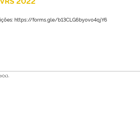
IVRS 2022
crições: https://forms.gle/b13CLG6byovo4qjY6
o(s).