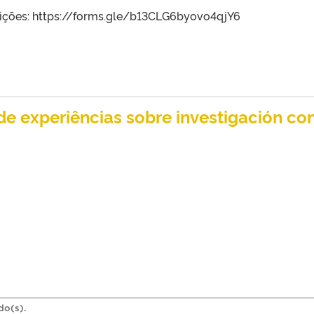
crições: https://forms.gle/b13CLG6byovo4qjY6
de experiências sobre investigación co
do(s).