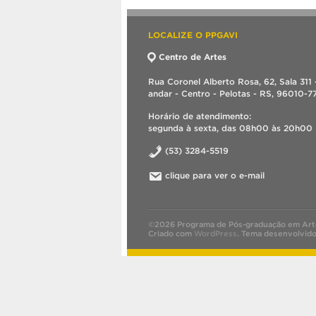
LOCALIZE O PPGAVI
Centro de Artes
Rua Coronel Alberto Rosa, 62, Sala 311 
andar - Centro - Pelotas - RS, 96010-7
Horário de atendimento:
segunda à sexta, das 08h00 às 20h00
(53) 3284-5519
clique para ver o e-mail
©2026 Programa de Pós-graduação em Art
Criado com
WordPress
.
Tema desenvolvid