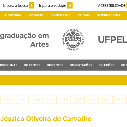
Ir para a busca
3
Ir para o rodapé
4
ACESSIBILIDADE
AUDITORIA
COBALTO
CONCURSOS
EDITAIS
INTERNACIONAL
-graduação em
Artes
DISCIPLINAS
DOCENTES
DISCENTES
DISSERTAÇÕES
SELEÇÕES
DOC
ABR
MAI
JUN
JUL
AGO
SET
OUT
NOV
DEZ
Jéssica Oliveira de Carvalho