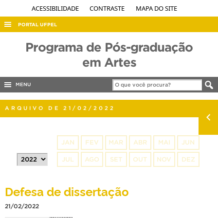
ACESSIBILIDADE
CONTRASTE
MAPA DO SITE
PORTAL UFPEL
ACESSO À INFORMAÇÃO
Programa de Pós-graduação
AUDITORIA
em Artes
COBALTO
MENU
CONCURSOS
EDITAIS
ARQUIVO DE 21/02/2022
INTERNACIONAL
OUVIDORIA
JAN
FEV
MAR
ABR
MAI
JUN
PORTARIAS
JUL
AGO
SET
OUT
NOV
DEZ
TELEFONES
Defesa de dissertação
21/02/2022