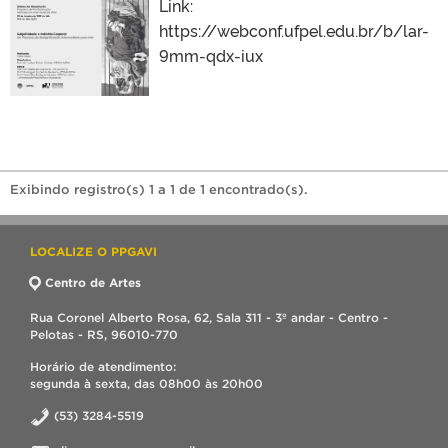
Link:
https://webconf.ufpel.edu.br/b/lar-
9mm-qdx-iux
Exibindo registro(s) 1 a 1 de 1 encontrado(s).
LOCALIZE O PPGAVI
Centro de Artes
Rua Coronel Alberto Rosa, 62, Sala 311 - 3º andar - Centro -
Pelotas - RS, 96010-770
Horário de atendimento:
segunda à sexta, das 08h00 às 20h00
(53) 3284-5519