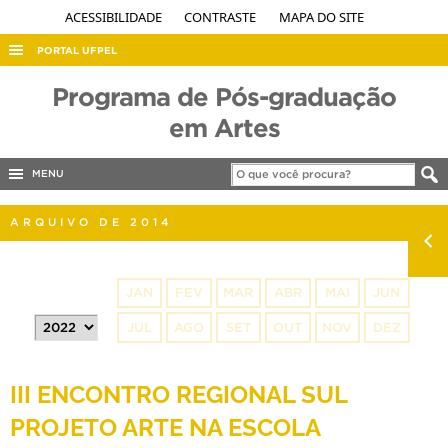
ACESSIBILIDADE
CONTRASTE
MAPA DO SITE
PORTAL UFPEL
ACESSO À INFORMAÇÃO
Programa de Pós-graduação
AUDITORIA
em Artes
COBALTO
MENU
CONCURSOS
EDITAIS
ARQUIVO DE 2014
INTERNACIONAL
OUVIDORIA
JAN
FEV
MAR
ABR
MAI
JUN
PORTARIAS
JUL
AGO
SET
OUT
NOV
DEZ
TELEFONES
III ENCONTRO REGIONAL SUL
PROJETO ARTE NA ESCOLA