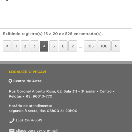
Exibindo registro(s) 16 a 20 de 526 encontrado(s).
<
1
2
3
4
5
6
7
…
105
106
>
LOCALIZE O PPGAVI
Centro de Artes
Rua Coronel Alberto Rosa, 62, Sala 311 - 3º andar - Centro -
Pelotas - RS, 96010-770
Horário de atendimento:
segunda à sexta, das 08h00 às 20h00
(53) 3284-5519
clique para ver o e-mail