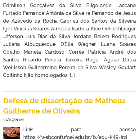
Edmilson Gonçalves da Silva Eligolande Lascano
Furtado Fernanda Antônia da Silveira Fernando de Jesus
de Azevedo da Rocha Gabrieli dos Santos da Silveira
Igor Vinícius Soares Almeida Isadora Klee Oehlschlaeger
Jéferson Luís Dias da Silva Jordana Belem Rodrigues
Juliana Albuquerque D’Elia Wagner Luana Soares
Coelho Mariela Cardoso Corrêa Patrícia André dos
Santos Ricardo Pereira Teixeira Roger Aguiar Dutra
Wellisson Guilhermino Pereira da Silva Wesley Goulart
Coitinho Não homologados: […]
Defesa de dissertação de Matheus
Guilherme de Oliveira
27/07/2022
Link para acesso
https://webconf.ufpel.edu.br/b/edu-k49-jrd