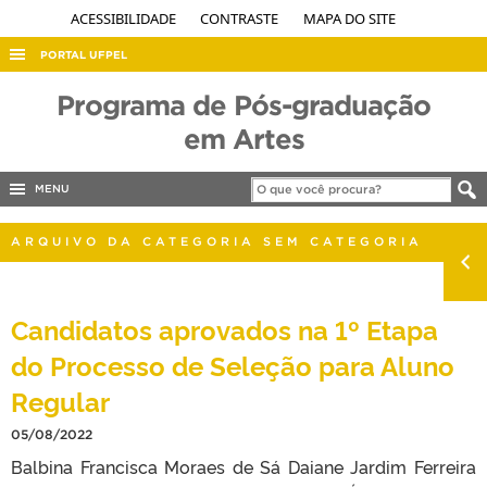
ACESSIBILIDADE
CONTRASTE
MAPA DO SITE
PORTAL UFPEL
ACESSO À INFORMAÇÃO
Programa de Pós-graduação
AUDITORIA
em Artes
COBALTO
MENU
CONCURSOS
EDITAIS
ARQUIVO DA CATEGORIA SEM CATEGORIA
INTERNACIONAL
OUVIDORIA
Candidatos aprovados na 1º Etapa
PORTARIAS
do Processo de Seleção para Aluno
TELEFONES
Regular
05/08/2022
Balbina Francisca Moraes de Sá Daiane Jardim Ferreira