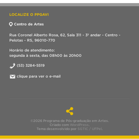
LOCALIZE O PPGAVI
Centro de Artes
Rua Coronel Alberto Rosa, 62, Sala 311 - 3º andar - Centro -
Pelotas - RS, 96010-770
Horário de atendimento:
segunda à sexta, das 08h00 às 20h00
(53) 3284-5519
clique para ver o e-mail
©2026 Programa de Pós-graduação em Artes.
Criado com
WordPress
.
Tema desenvolvido por
SGTIC / UFPel
.