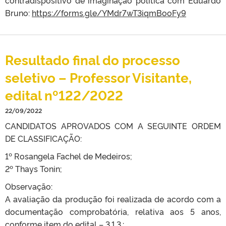
contradispositivo de imaginação política com Eduardo
Bruno:
https://forms.gle/YMdr7wT3iqmBooFy9
Resultado final do processo
seletivo – Professor Visitante,
edital nº122/2022
22/09/2022
CANDIDATOS APROVADOS COM A SEGUINTE ORDEM
DE CLASSIFICAÇÃO:
1º Rosangela Fachel de Medeiros;
2º Thays Tonin;
Observação:
A avaliação da produção foi realizada de acordo com a
documentação comprobatória, relativa aos 5 anos,
conforme item do edital – 3.1.3.: