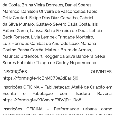
da Costa, Bruna Vieira Dorneles, Daniel Soares
Marenco, Danilson Oliveira de Vasconcelos, Fábio
Ortiz Goulart, Felipe Dias Diaz Carvalho, Gabriel
da Silva Munaro, Gustavo Severo Dalla Costa, Isis
Fófano Gama, Larissa Schip Ferreira de Deus, Letícia
Beck Fonseca, Lívia Lempek Trindade Monteiro,
Luiz Henrique Canibal de Andrade Leão, Mariana
Coelho Penha Corrêa, Mateus Brum de Armas,
Mauricio Bittencourt, Rogger da Silva Bandeira, Stela
Soares Kubiaki e Thiago de Godoy Nepomuceno
INSCRIÇÕES OUVINTES:
https://forms.gle/icBhMD73e2dEau5j6
Inscrições OFICINA – Fabilhetaçao: Ateliê de Criação em
Escrita e Fabulação com Isadora Ravena:
https://forms.gle/XKVavmF3BVjDHJ9o8
Inscrições OFICINA – Performance urbana como