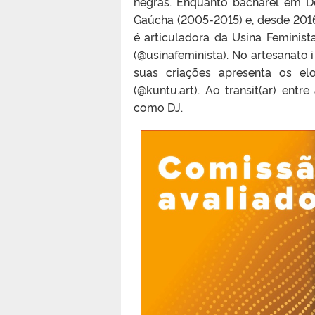
negras. Enquanto bacharel em De
Gaúcha (2005-2015) e, desde 2016,
é articuladora da Usina Feminis
(@usinafeminista). No artesanato 
suas criações apresenta os el
(@kuntu.art). Ao transit(ar) en
como DJ.