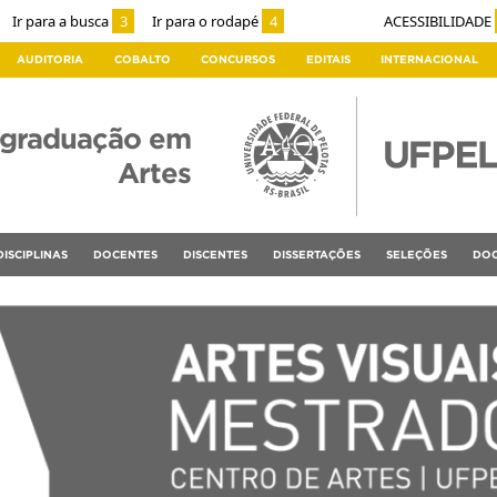
Ir para a busca
3
Ir para o rodapé
4
ACESSIBILIDADE
AUDITORIA
COBALTO
CONCURSOS
EDITAIS
INTERNACIONAL
-graduação em
Artes
DISCIPLINAS
DOCENTES
DISCENTES
DISSERTAÇÕES
SELEÇÕES
DOC