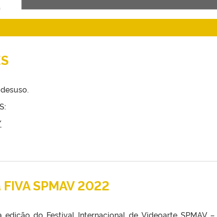
ES
 desuso.
S:
/
a FIVA SPMAV 2022
 edição do Festival Internacional de Videoarte SPMAV –