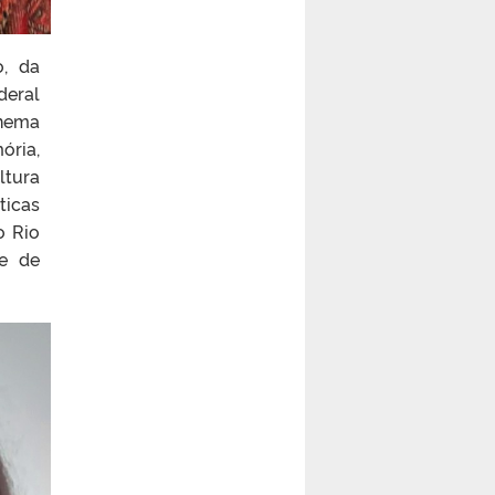
o, da
deral
inema
ória,
ltura
ticas
o Rio
de de