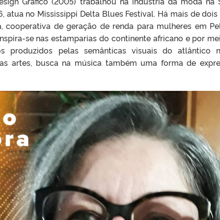
sign Gráfico (2005) trabalhou na indústria da moda na 
 atua no Mississippi Delta Blues Festival. Há mais de dois
ta, cooperativa de geração de renda para mulheres em Pe
inspira-se nas estamparias do continente africano e por me
os produzidos pelas semânticas visuais do atlântico 
tre as artes, busca na música também uma forma de expr