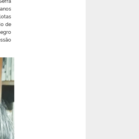
Serra
 anos
lotas
io de
negro
essão