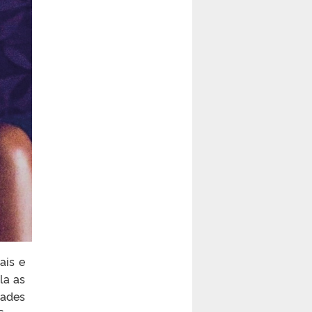
ais e
la as
dades