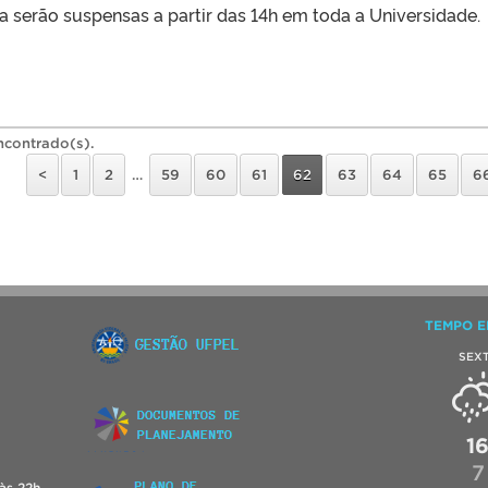
a serão suspensas a partir das 14h em toda a Universidade.
ncontrado(s).
<
1
2
…
59
60
61
62
63
64
65
6
TEMPO E
SEX
1
7
às 22h.