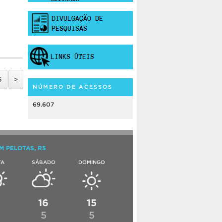
6
>
NÚMERO DE ACESSOS
69.607
M PELOTAS, RS
TA
SÁBADO
DOMINGO
6
16
15
5
5