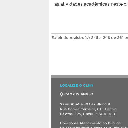
as atividades acadêmicas neste di
Exibindo registro(s) 245 a 248 de 261 e
LOCALIZE O CLMN
CAMPUS ANGLO
Salas 306A e 303B - Bloco B
Rua Gomes Carneiro, 01 - Centro
Pelotas - RS, Brasil - 96010-610
Horário de Atendimento ao Público:
De segunda-feira a sexta-feira, das 16h 