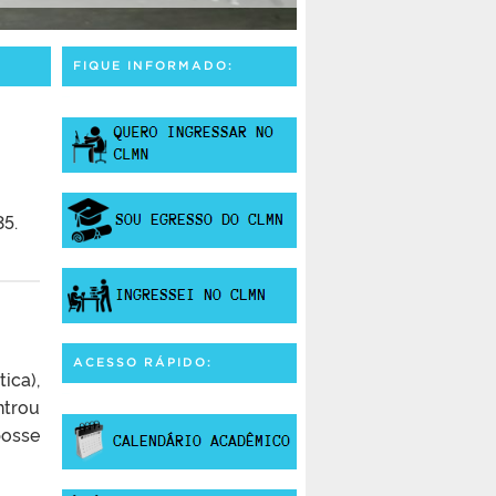
FIQUE INFORMADO:
35.
ACESSO RÁPIDO:
ica),
ntrou
posse