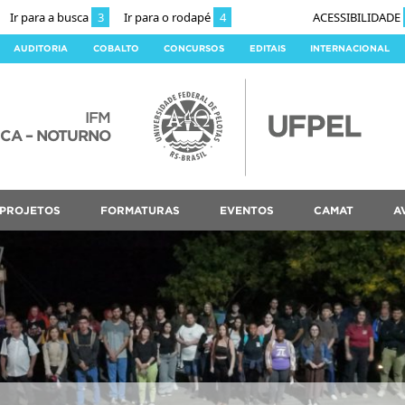
Ir para a busca
3
Ir para o rodapé
4
ACESSIBILIDADE
AUDITORIA
COBALTO
CONCURSOS
EDITAIS
INTERNACIONAL
IFM
ICA – NOTURNO
PROJETOS
FORMATURAS
EVENTOS
CAMAT
A