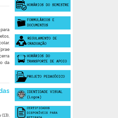
 para
etos,
olar.
/prae
cerra
io da
 das
(13),