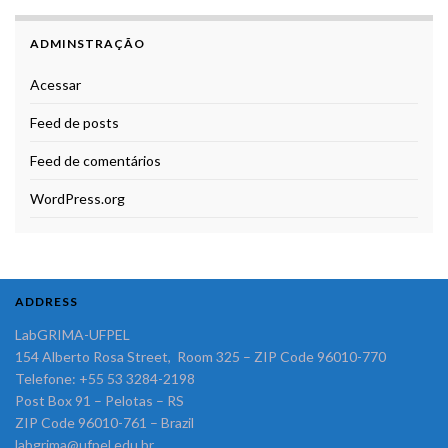
ADMINSTRAÇÃO
Acessar
Feed de posts
Feed de comentários
WordPress.org
ADDRESS
LabGRIMA-UFPEL
154 Alberto Rosa Street, Room 325 – ZIP Code 96010-770
Telefone: +55 53 3284-2198
Post Box 91 – Pelotas – RS
ZIP Code 96010-761 – Brazil
labgrima@ufpel.edu.br