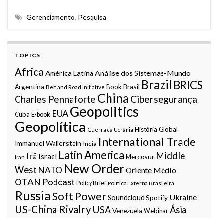
Gerenciamento
,
Pesquisa
TOPICS
Africa
Análise dos Sistemas-Mundo
América Latina
Brazil
BRICS
Argentina
Book
Brasil
Belt and Road Initiative
China
Charles Pennaforte
Cibersegurança
Geopolitics
EUA
Cuba
E-book
Geopolítica
História Global
Guerra da Ucrânia
International Trade
Immanuel Wallerstein
India
Latin America
Middle
Irã
Israel
Mercosur
Iran
New Order
West
NATO
Oriente Médio
OTAN
Podcast
Policy Brief
Política Externa Brasileira
Russia
Soft Power
Ukraine
Soundcloud
Spotify
US-China Rivalry
USA
Ásia
Venezuela
Webinar