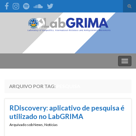
Alte
form
Search for:
de
pesq
Alter
nave
ARQUIVO POR TAG:
PESQUISA
RDiscovery: aplicativo de pesquisa é
utilizado no LabGRIMA
Arquivado sob
News
,
Notícias