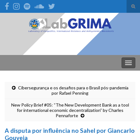
Alte
form
Search for:
de
pesq
Alter
nave
Cibersegurança e os desafios para o Brasil pós-pandemia
por Rafael Penning
New Policy Brief #05: “The New Development Bank as a tool
for international economic decentralization” by Charles
Pennaforte
A disputa por influência no Sahel por Giancarlo
Gouveia