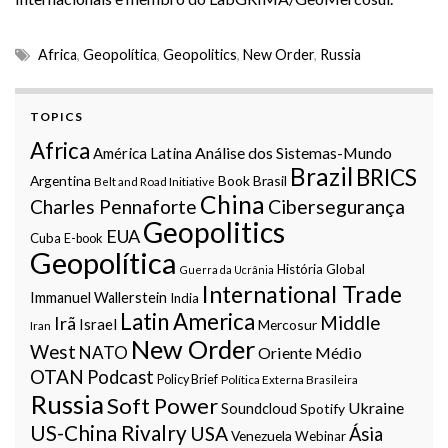
Africa
,
Geopolítica
,
Geopolitics
,
New Order
,
Russia
TOPICS
Africa
Análise dos Sistemas-Mundo
América Latina
Brazil
BRICS
Argentina
Book
Brasil
Belt and Road Initiative
China
Charles Pennaforte
Cibersegurança
Geopolitics
EUA
Cuba
E-book
Geopolítica
História Global
Guerra da Ucrânia
International Trade
Immanuel Wallerstein
India
Latin America
Middle
Irã
Israel
Mercosur
Iran
New Order
West
NATO
Oriente Médio
OTAN
Podcast
Policy Brief
Política Externa Brasileira
Russia
Soft Power
Ukraine
Soundcloud
Spotify
US-China Rivalry
USA
Ásia
Venezuela
Webinar