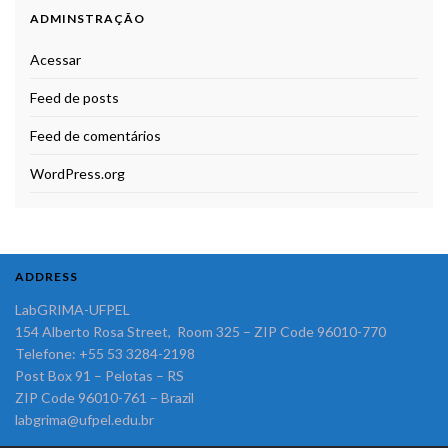
ADMINSTRAÇÃO
Acessar
Feed de posts
Feed de comentários
WordPress.org
ADDRESS
LabGRIMA-UFPEL
154 Alberto Rosa Street, Room 325 – ZIP Code 96010-770
Telefone: +55 53 3284-2198
Post Box 91 – Pelotas – RS
ZIP Code 96010-761 – Brazil
labgrima@ufpel.edu.br