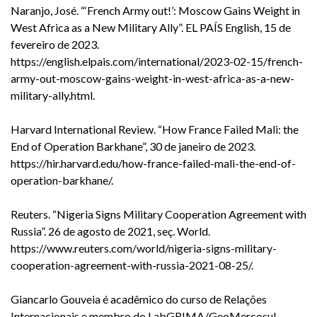
Naranjo, José. “‘French Army out!’: Moscow Gains Weight in
West Africa as a New Military Ally”. EL PAÍS English, 15 de
fevereiro de 2023.
https://english.elpais.com/international/2023-02-15/french-
army-out-moscow-gains-weight-in-west-africa-as-a-new-
military-ally.html.
Harvard International Review. “How France Failed Mali: the
End of Operation Barkhane”, 30 de janeiro de 2023.
https://hir.harvard.edu/how-france-failed-mali-the-end-of-
operation-barkhane/.
Reuters. “Nigeria Signs Military Cooperation Agreement with
Russia”. 26 de agosto de 2021, seç. World.
https://www.reuters.com/world/nigeria-signs-military-
cooperation-agreement-with-russia-2021-08-25/.
Giancarlo Gouveia é acadêmico do curso de Relações
Internacionais e membro do LabGRIMA/GeoMercosul.