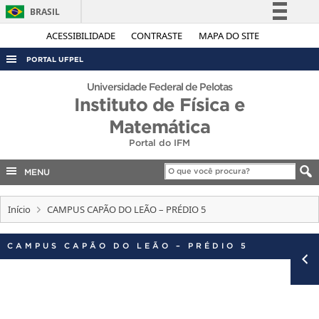
BRASIL
Simplifique!
ACESSIBILIDADE
CONTRASTE
MAPA DO SITE
Comunica BR
PORTAL UFPEL
Participe
ACESSO À INFORMAÇÃO
Universidade Federal de Pelotas
Acesso à informação
Instituto de Física e
AUDITORIA
Legislação
Matemática
COBALTO
Canais
Portal do IFM
CONCURSOS
MENU
EDITAIS
INTERNACIONAL
Início
CAMPUS CAPÃO DO LEÃO – PRÉDIO 5
OUVIDORIA
CAMPUS CAPÃO DO LEÃO – PRÉDIO 5
PORTARIAS
TELEFONES