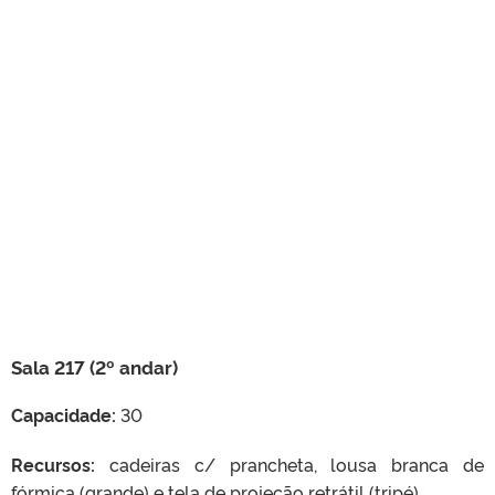
Sala 217 (2º andar)
Capacidade:
30
Recursos:
cadeiras c/ prancheta, lousa branca de
fórmica (grande) e tela de projeção retrátil (tripé).